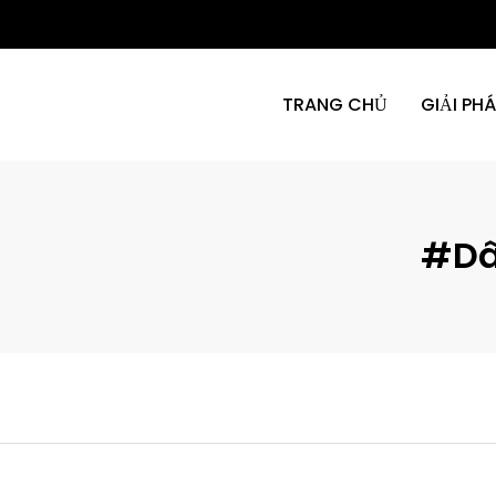
TRANG CHỦ
GIẢI PH
#Dâ