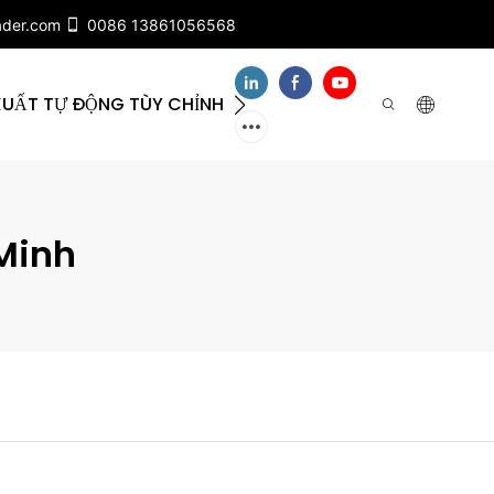
ader.com
0086 13861056568
XUẤT TỰ ĐỘNG TÙY CHỈNH
VỀ CHÚNG TÔI
LIÊ
Minh