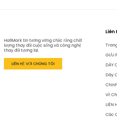
Liên
HallMark tin tưởng vững chắc rằng chất
Tran
lượng thay đổi cuộc sống và công nghệ
thay đổi tương lai.
GIẢI 
LIÊN HỆ VỚI CHÚNG TÔI
DÂY 
Dây C
Chỉn
Về Ch
LIÊN 
Các C