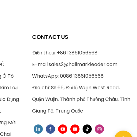
CONTACT US
Điện thoại: +86 13861056568
GỖ
E-mail:
sales2@hallmarkleader.com
g Ô Tô
WhatsApp: 0086 13861056568
Kim Loại
Địa chỉ: Số 66, Đại lộ Wujin West Road,
Gia Dụng
Quận Wujin, Thành phố Thường Châu, Tỉnh
t
Giang Tô, Trung Quốc
ng Mới
 Chai