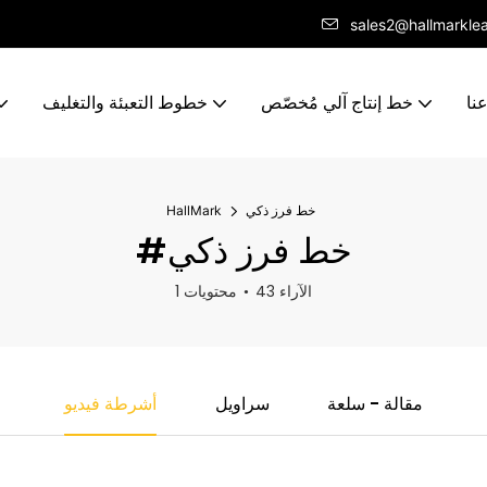
sales2@hallmarkle
نا
خط إنتاج آلي مُخصّص
خطوط التعبئة والتغليف
خط فرز ذكي
HallMark
#خط فرز ذكي
43 الآراء
1 محتويات
مقالة - سلعة
سراويل
أشرطة فيديو