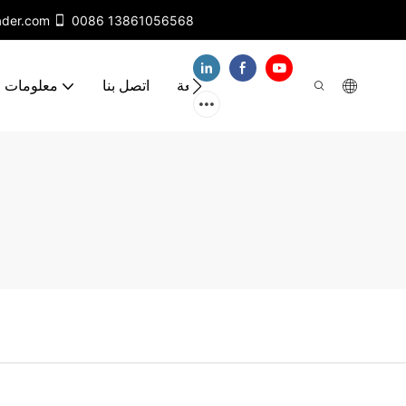
ader.com
0086 13861056568
مقاطع فيديو
الأسئلة الشائعة
اتصل بنا
معلومات ع