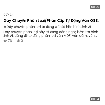
00:29
07-24
Dây Chuyền Phân Loại/phân Cấp Tự Động Ván OSB
(ván Sợi Định Hướng)
#Dây chuyền phân loại tự động
#Phát hiện hình ảnh AI
Dây chuyền phân loại này sử dụng công nghệ kiểm tra hình
ảnh AI, dùng để tự động phân loại ván MDF, ván dăm, ván
OSB theo thông số kỹ thuật, độ dày và khuyết tật. Với hệ
76
0
thống điều khiển PLC, máy hỗ trợ vận hành tự động 24/24, độ
chính xác phân loại cao (99,8%), giúp doanh nghiệp thực
hiện nâng cấp thông minh và cải thiện hiệu quả sản xuất.
00:34