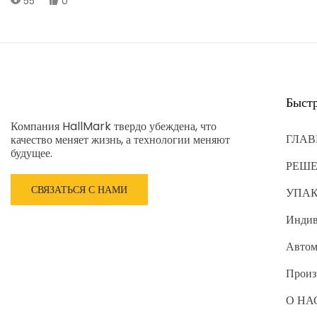
55
0
плотности) и древесностружечных плит (ДСП), полуфабрикатов и
древесных частиц. Она объединяет новейшие технологии визуального
контроля на основе искусственного интеллекта, высокоточные
датчики и полностью автоматизированную технологию
транспортировки и сортировки, обеспечивая эффективную, точную и
интеллектуальную сортировку МДФ и древесностружечных плит в
соответствии со спецификациями, толщиной, качеством поверхности,
размером волокон/частиц и степенью дефектности.
Быст
Компания HallMark твердо убеждена, что
ГЛАВ
качество меняет жизнь, а технологии меняют
будущее.
РЕШ
СВЯЗАТЬСЯ С НАМИ
УПА
Индив
Автом
Произ
О НА