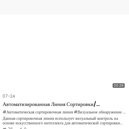
00:29
07-24
Автоматизированная Линия Сортировки/
Классификации Ориентированно-Стружечных Плит
#Автоматическая сортировочная линия
#Визуальное обнаружение с помощью ИИ
Данная сортировочная линия использует визуальный контроль на
(ОСП).
основе искусственного интеллекта для автоматической сортировки
МДФ, ДСП и OSB по техническим характеристикам, толщине и