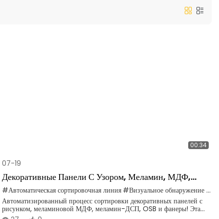
00:34
07-19
Декоративные Панели С Узором, Меламин, МДФ,
ДСП, ОСП, Фанера, Сортировочная Линия, Линия
#Автоматическая сортировочная линия
#Визуальное обнаружение с помощью ИИ
Автоматизированный процесс сортировки декоративных панелей с
Калибровки.
рисунком, меламиновой МДФ, меламин-ДСП, OSB и фанеры! Эта
сортировочная линия использует новейшую технологию визуального