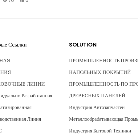
76
0
наличию дефектов. Благодаря управлению с помощью ПЛК, система
поддерживает круглосуточную беспилотную работу, обеспечивает
высокую точность сортировки (99,8%) и помогает предприятиям
осуществлять интеллектуальную модернизацию и повышать
эффективность производства.
рые Ссылки
SOLUTION
НАЯ
ПРОМЫШЛЕННОСТЬ ПРОИЗ
ЕНИЯ
НАПОЛЬНЫХ ПОКРЫТИЙ
КОВОЧНЫЕ ЛИНИИ
ПРОМЫШЛЕННОСТЬ ПО ПР
идуально Разработанная
ДРЕВЕСНЫХ ПАНЕЛЕЙ
атизированная
Индустрия Автозапчастей
водственная Линия
Металлообрабатывающая Пром
С
Индустрия Бытовой Техники