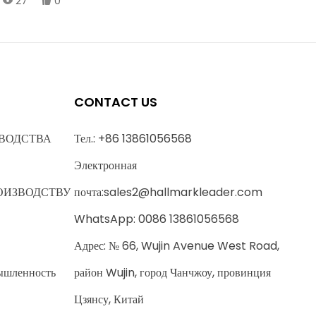
27
0
контроля на основе искусственного интеллекта, которая позволяет
точно обнаруживать и сортировать эти материалы в соответствии со
спецификациями, толщиной и дефектами поверхности.
CONTACT US
ВОДСТВА
Тел.: +86 13861056568
Электронная
ОИЗВОДСТВУ
почта:
sales2@hallmarkleader.com
WhatsApp: 0086 13861056568
Адрес: № 66, Wujin Avenue West Road,
ышленность
район Wujin, город Чанчжоу, провинция
Цзянсу, Китай