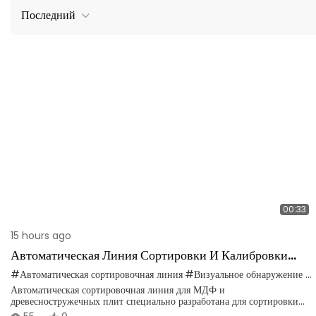
Последний
00:33
15 hours ago
Автоматическая Линия Сортировки И Калибровки
МДФ И ДСП.
#Автоматическая сортировочная линия
#Визуальное обнаружение с помощью ИИ
Автоматическая сортировочная линия для МДФ и
древесностружечных плит специально разработана для сортировки
готовых изделий из МДФ (древесноволокнистой плиты средней