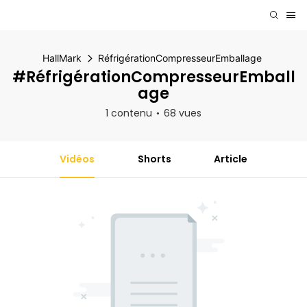
HallMark
RéfrigérationCompresseurEmballage
#RéfrigérationCompresseurEmball
Age
1 contenu
68 vues
Vidéos
Shorts
Article