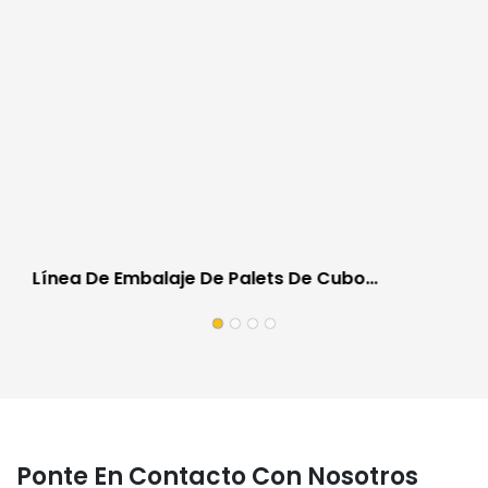
Línea De Embalaje De Palets De Cubo
Totalmente Automática Para La Industria
Automotriz A Prueba De Rayones
Ponte En Contacto Con Nosotros