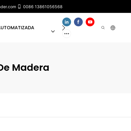
ader.com
0086 13861056568
 AUTOMATIZADA
SOBRE NUESTRO EQUIPO
 De Madera