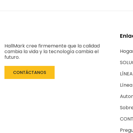
Enla
HallMark cree firmemente que la calidad
Hoga
cambia la vida y la tecnología cambia el
futuro.
SOLU
CONTÁCTANOS
LÍNE
Línea
Autom
Sobre
CONT
Pregu