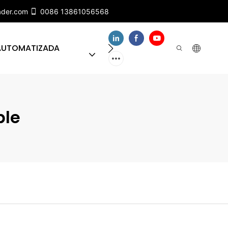
ader.com
0086 13861056568
 AUTOMATIZADA
SOBRE NUESTRO EQUIPO
ble