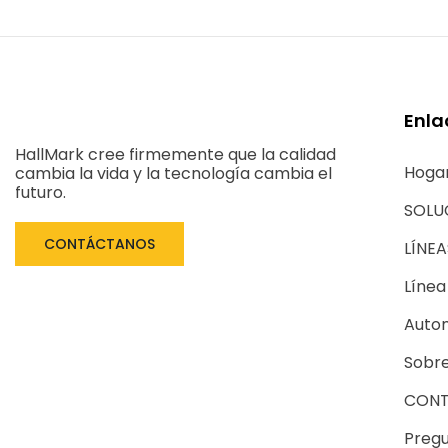
Enla
HallMark cree firmemente que la calidad
Hoga
cambia la vida y la tecnología cambia el
futuro.
SOLU
CONTÁCTANOS
LÍNE
Línea
Autom
Sobre
CONT
Pregu