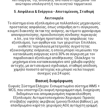
λειτουργίας της αποθήκης ανά πάσα στιγμή μέσω του
ανώτερου υπολογιστή ή του κινητού τερματικού.
5. Ασφάλεια & Ενέργεια - Αποταμίευση, Σταθερή
Λειτουργία
Το σύστημα είναι εξοπλισμένο με πολλαπλούς μηχανισμούς
προστασίας ασφαλείας, όπως υπέρυθρη αντι-σύγκρουση,
κουμπί διακοπής έκτακτης ανάγκης, αυτόματο φρενάρισμα
απενεργοποίησης, προειδοποίηση σύνδεσης πυρκαγιάς
κ.λπ., για την πλήρη προστασία της ασφάλειας του
εξοπλισμού, των αγαθών και των χειριστών. Επιπλέον,
υιοθετεί τεχνολογία μετατροπής συχνότητας
εξοικονόμησης ενέργειας, η οποία μπορεί να μειώσει την
κατανάλωση ενέργειας κατά 30% σε σύγκριση με τον
παραδοσιακό εξοπλισμό αποθήκευσης. Ολόκληρο το
μηχάνημα είναι κατασκευασμένο από χάλυβα υψηλής
αντοχής, με αντισεισμικό σχεδιασμό, σταθερή απόδοση,
χαμηλό ποσοστό αστοχίας και μπορεί να λειτουργεί
συνεχώς για 24 ώρες.
Βασική διαμόρφωση
Ευφυές Σύστημα Ελέγχου: Ενσωματωμένο σύστημα WMS +
WCS, που υποστηρίζει ευφυή προγραμματισμό, διαχείριση
δεδομένων και απομακρυσμένη παρακολούθηση.
Εξοπλισμός Αυτοματοποιημένου Χειρισμού: Γερανός
στοίβαξης υψηλής ακρίβειας (μονού/διπλού βάθους), μη
επανδρωμένο καρότσι χειρισμού AGV, αυτόματη γραμμή