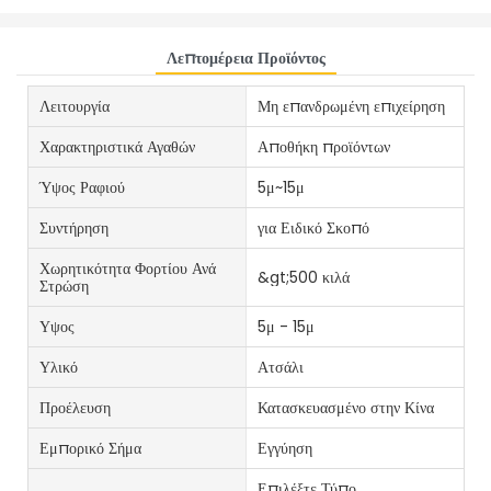
Λεπτομέρεια Προϊόντος
Λειτουργία
Μη επανδρωμένη επιχείρηση
Χαρακτηριστικά Αγαθών
Αποθήκη προϊόντων
Ύψος Ραφιού
5μ~15μ
Συντήρηση
για Ειδικό Σκοπό
Χωρητικότητα Φορτίου Ανά
&gt;500 κιλά
Στρώση
Υψος
5μ - 15μ
Υλικό
Ατσάλι
Προέλευση
Κατασκευασμένο στην Κίνα
Εμπορικό Σήμα
Εγγύηση
Επιλέξτε Τύπο