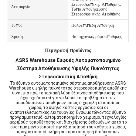
Στερεοσκοπικής Αποθήκης,
Λειτουργία
Τύπο Αποθήκευσης
Στερεοσκοπικής Αποθήκης
Τύπος
Πολυεπίπεδη Αποθήκη
Χρήση
Βιομηχανικό, ράφι αποθήκης
Περιγραφή προϊόντος
ASRS Warehouse Ευφυές Αυτοματοποιημένο
Σύστημα Αποθήκευσης Υψηλής Πυκνότητας
Στερεοσκοπική Αποθήκη
Το έξυπνο αυτοματοποιημένο σύστημα αποθήκευσης ASRS
Warehouse υψηλής πυκνότητας στερεοσκοπικής αποθήκης
είναι μια πρωτοποριακή λύση έξυπνης αποθήκευσης που
έχει σχεδιαστεί για να λύσει τα προβλήματα των
παραδοσιακών αποθηκών, όπως η χαμηλή αξιοποίηση
χώρου, το υψηλό κόστος εργασίας και οι
αναποτελεσματικές λειτουργίες. Ενσωματώνοντας έξυπνο
προγραμματισμό, αυτοματοποιημένο χειρισμό, τεχνολογίες
ακριβούς τοποθέτησης και διαχείρισης δεδομένων, αυτό το
σύστημα μεγιστοποιεί την αξιοποίηση του κάθετου χώρου,
πραγματοποιεί πλήρη αυτοματοποίηση διαδικασιών