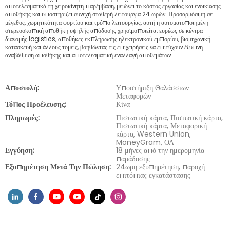
αποτελεσματικά τη χειροκίνητη παρέμβαση, μειώνει το κόστος εργασίας και ενοικίασης
αποθήκης και υποστηρίζει συνεχή σταθερή λειτουργία 24 ωρών. Προσαρμόσιμη σε
μέγεθος, χωρητικότητα φορτίου και τρόπο λειτουργίας, αυτή η αυτοματοποιημένη
στερεοσκοπική αποθήκη υψηλής απόδοσης χρησιμοποιείται ευρέως σε κέντρα
διανομής logistics, αποθήκες εκπλήρωσης ηλεκτρονικού εμπορίου, βιομηχανική
κατασκευή και άλλους τομείς, βοηθώντας τις επιχειρήσεις να επιτύχουν έξυπνη
αναβάθμιση αποθήκης και αποτελεσματική εναλλαγή αποθεμάτων.
Αποστολή:
Υποστήριξη Θαλάσσιων
Μεταφορών
Τόπος Προέλευσης:
Κίνα
Πληρωμές:
Πιστωτική κάρτα, Πιστωτική κάρτα,
Πιστωτική κάρτα, Μεταφορική
κάρτα, Western Union,
MoneyGram, ΟΑ
Εγγύηση:
18 μήνες από την ημερομηνία
παράδοσης
Εξυπηρέτηση Μετά Την Πώληση:
24ωρη εξυπηρέτηση, παροχή
επιτόπιας εγκατάστασης