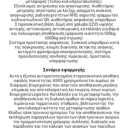
μεταφοράς (τύπου κυλίνδρου/αλυσίδας).
Εξοπλισμός ανίχνευσης και αναγνώρισης: Αισθητήρας
μέτρησης απόστασης με λέιζερ, ασύρματη συσκευή
αναγνώρισης ραδιοσυχνοτήτων RFID, σαρωτής γραμμωτού
κώδικα/κωδικού QR, αισθητήρας ασφαλείας υπερύθρων.
Στερεοσκοπική βάση: Δομή από χάλυβα Q235 υψηλής
αντοχής, αντισεισμική, αντισκωριακή, κατάλληλη για βαριά
και πολυώροφη αποθήκευση (φέρουσα ικανότητα 500kg-
5000kg ανά στρώση).
Σύστημα προστασίας ασφαλείας: Συσκευή υπερύθρων κατά
της σύγκρουσης, κουμπί διακοπής έκτακτης ανάγκης,
αυτόματο φρενάρισμα απενεργοποίησης, σύστημα
προειδοποίησης σύνδεσης πυρκαγιάς, προστασία
υπερφόρτωσης.
Σενάρια εφαρμογής
Αυτή η έξυπνη αυτοματοποιημένη στερεοσκοπική αποθήκη
υψηλής πυκνότητας ASRS χρησιμοποιείται ευρέως σε
διάφορες βιομηχανίες που απαιτούν αποθήκευση μεγάλης
κλίμακας και αποτελεσματική λειτουργία, όπως κυρίως:
Βιομηχανία Logistics: Κατάλληλο για τη μεταφόρτωση, την
αποθήκευση και τη διαλογή αγαθών σε πάρκα logistics,
λιμάνια και τερματικούς σταθμούς, βελτιώνοντας την
αποτελεσματικότητα της μεταφόρτωσης αγαθών.
Κλάδος ηλεκτρονικού εμπορίου: Για την αποθήκευση και την
εκπλήρωση παραγγελιών προϊόντων ηλεκτρονικών αγορών,
την πραγματοποίηση γρήγορης συλλογής, διαλογής και
παράδοσης και την κάλυψη των αναγκών των περιόδων