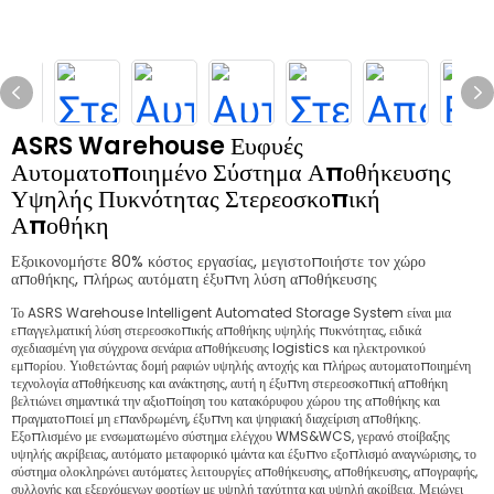
ASRS Warehouse Ευφυές
Αυτοματοποιημένο Σύστημα Αποθήκευσης
Υψηλής Πυκνότητας Στερεοσκοπική
Αποθήκη
Εξοικονομήστε 80% κόστος εργασίας, μεγιστοποιήστε τον χώρο
αποθήκης, πλήρως αυτόματη έξυπνη λύση αποθήκευσης
Το ASRS Warehouse Intelligent Automated Storage System είναι μια
επαγγελματική λύση στερεοσκοπικής αποθήκης υψηλής πυκνότητας, ειδικά
σχεδιασμένη για σύγχρονα σενάρια αποθήκευσης logistics και ηλεκτρονικού
εμπορίου. Υιοθετώντας δομή ραφιών υψηλής αντοχής και πλήρως αυτοματοποιημένη
τεχνολογία αποθήκευσης και ανάκτησης, αυτή η έξυπνη στερεοσκοπική αποθήκη
βελτιώνει σημαντικά την αξιοποίηση του κατακόρυφου χώρου της αποθήκης και
πραγματοποιεί μη επανδρωμένη, έξυπνη και ψηφιακή διαχείριση αποθήκης.
Εξοπλισμένο με ενσωματωμένο σύστημα ελέγχου WMS&WCS, γερανό στοίβαξης
υψηλής ακρίβειας, αυτόματο μεταφορικό ιμάντα και έξυπνο εξοπλισμό αναγνώρισης, το
σύστημα ολοκληρώνει αυτόματες λειτουργίες αποθήκευσης, αποθήκευσης, απογραφής,
συλλογής και εξερχόμενων φορτίων με υψηλή ταχύτητα και υψηλή ακρίβεια. Μειώνει