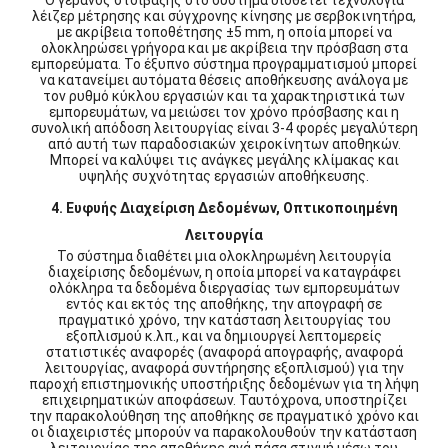
Ο γερανός στοίβαξης στο σύστημα υιοθετεί τεχνολογία
λέιζερ μέτρησης και σύγχρονης κίνησης με σερβοκινητήρα,
με ακρίβεια τοποθέτησης ±5 mm, η οποία μπορεί να
ολοκληρώσει γρήγορα και με ακρίβεια την πρόσβαση στα
εμπορεύματα. Το έξυπνο σύστημα προγραμματισμού μπορεί
να κατανείμει αυτόματα θέσεις αποθήκευσης ανάλογα με
τον ρυθμό κύκλου εργασιών και τα χαρακτηριστικά των
εμπορευμάτων, να μειώσει τον χρόνο πρόσβασης και η
συνολική απόδοση λειτουργίας είναι 3-4 φορές μεγαλύτερη
από αυτή των παραδοσιακών χειροκίνητων αποθηκών.
Μπορεί να καλύψει τις ανάγκες μεγάλης κλίμακας και
υψηλής συχνότητας εργασιών αποθήκευσης.
4. Ευφυής Διαχείριση Δεδομένων, Οπτικοποιημένη
Λειτουργία
Το σύστημα διαθέτει μια ολοκληρωμένη λειτουργία
διαχείρισης δεδομένων, η οποία μπορεί να καταγράφει
ολόκληρα τα δεδομένα διεργασίας των εμπορευμάτων
εντός και εκτός της αποθήκης, την απογραφή σε
πραγματικό χρόνο, την κατάσταση λειτουργίας του
εξοπλισμού κ.λπ., και να δημιουργεί λεπτομερείς
στατιστικές αναφορές (αναφορά απογραφής, αναφορά
λειτουργίας, αναφορά συντήρησης εξοπλισμού) για την
παροχή επιστημονικής υποστήριξης δεδομένων για τη λήψη
επιχειρηματικών αποφάσεων. Ταυτόχρονα, υποστηρίζει
την παρακολούθηση της αποθήκης σε πραγματικό χρόνο και
οι διαχειριστές μπορούν να παρακολουθούν την κατάσταση