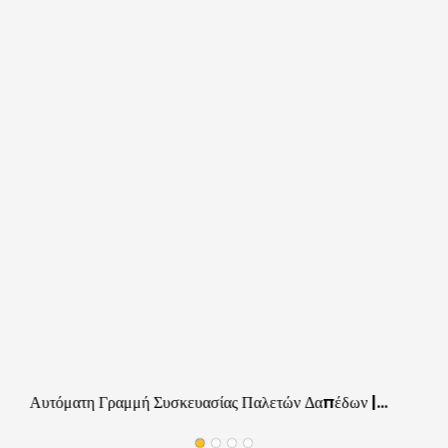
Αυτόματη Γραμμή Συσκευασίας Παλετών Δαπέδων |
Εξοπλισμός Εργασίας Επιτόπου Για Εργοστάσια Δαπέδων