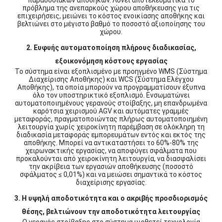
παραδοσιακών αποθηκών. Λύνει αποτελεσματικά το
πρόβλημα της ανεπαρκούς χώρου αποθήκευσης για τις
επιχειρήσεις, μειώνει το κόστος ενοικίασης αποθήκης και
βελτιώνει στο μέγιστο βαθμό το ποσοστό αξιοποίησης του
χώρου.
2. Ευφυής αυτοματοποίηση πλήρους διαδικασίας,
εξοικονόμηση κόστους εργασίας
Το σύστημα είναι εξοπλισμένο με προηγμένο WMS (Σύστημα
Διαχείρισης Αποθήκης) και WCS (Σύστημα Ελέγχου
Αποθήκης), τα οποία μπορούν να προγραμματίσουν έξυπνα
όλο τον υποστηρικτικό εξοπλισμό. Ενσωματώνει
αυτοματοποιημένους γερανούς στοίβαξης, μη επανδρωμένα
καρότσια χειρισμού AGV και αυτόματες γραμμές
μεταφοράς, πραγματοποιώντας πλήρως αυτοματοποιημένη
λειτουργία χωρίς χειροκίνητη παρέμβαση σε ολόκληρη τη
διαδικασία μεταφοράς εμπορευμάτων εντός και εκτός της
αποθήκης. Μπορεί να αντικαταστήσει το 60%-80% της
χειρωνακτικής εργασίας, να αποφύγει σφάλματα που
προκαλούνται από χειροκίνητη λειτουργία, να διασφαλίσει
την ακρίβεια των εργασιών αποθήκευσης (ποσοστό
σφάλματος ≤ 0,01%) και να μειώσει σημαντικά το κόστος
διαχείρισης εργασίας.
3. Η υψηλή αποδοτικότητα και ο ακριβής προσδιορισμός
θέσης, βελτιώνουν την αποδοτικότητα λειτουργίας