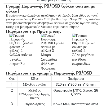
Γραμμή Παραγωγής PB/OSB (φύλλα φοίνικα με
φύλλα)
Η χρήση ανακυκλωμένων αποβλήτων τζιτζιφιάς (ένα είδος φοίνικα)
για την κατασκευή πλακών OSB βοηθά στην αποτροπή της εισόδου
αργά βιοδιασπώμενων αποβλήτων φοίνικα σε χώρους υγειονομικής
ταφής και βιομηχανικούς λάκκους κομποστοποίησης.
Παράμετροι της πρώτης ύλης
Φύλλα φοίνικα
Μικρά
Ξύλο μεγάλου
μεγάλα
Σωματίδια
μεγέθους
σωματίδια
Φύλλων
σωματιδίων
Φοινικιάς
Παράμετροι της γραμμής παραγωγής PB/OSB
Οχι.
Είδος
Παράμετροι
1
Μέγεθος σανίδας
320mm*300mm*16mm
2
Μέθοδος
Θερμοκρασία 170℃, Χρόνος 28
Επεξεργασίας Θερμής
s/mm
Πίεσης
3
Συγκολλητικός
Κόλλα MDI, Ποσότητα κολλαρίσ