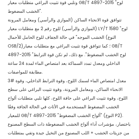
وتلبي قوة تثبيت البراغي متطلبات معيار GB/T 4897-2015 "لوح
الخشب المضغوط".
تتوافق قوة الانحناء الساكن (الموازي والرأسي) ومعامل المرونة
(الموازي والرأسي) للوح رقم 2 مع متطلبات معيار LY/T 1580 "لوح
الخشب الموجه" في حالة الجفاف للوح الحامل للأحمال (النوع
OSB/2)؛ كما تتوافق قوة تثبيت البراغي مع متطلبات معيار GB/T
4897-2015 "لوح الخشب المضغوط". مع ذلك، لم تكن قوة الترابط
الداخلي ومعدل تمدد السماكة بعد امتصاص الماء لمدة 24 ساعة
مطابقة للمواصفات.
3# معدل امتصاص الماء لسمك اللوح، وقوة الترابط الداخلي، وقوة
الانحناء الساكن، ومعامل المرونة، وقوة تثبيت البراغي على سطح
اللوح، وقوة تثبيت البراغي على حافة اللوح، كلها تلبي متطلبات ألواح
الخشب المضغوط المستخدمة في الأثاث في الحالة الجافة وفقًا
للمعيار GB/T 4897-2015 "ألواح الخشب المضغوط" (النوع P2).
باختصار، مؤشرات أداء ألواح الخشب المضغوطة ذات السطح المصنوع
من جزيئات الخشب + اللب المصنوع من النخيل جيدة وتفي بمتطلبات