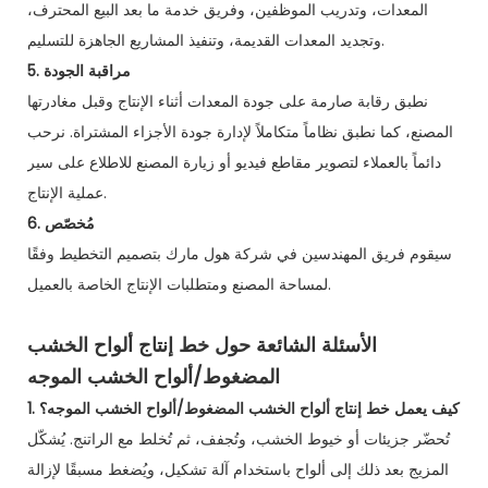
المعدات، وتدريب الموظفين، وفريق خدمة ما بعد البيع المحترف،
وتجديد المعدات القديمة، وتنفيذ المشاريع الجاهزة للتسليم.
5. مراقبة الجودة
نطبق رقابة صارمة على جودة المعدات أثناء الإنتاج وقبل مغادرتها
المصنع، كما نطبق نظاماً متكاملاً لإدارة جودة الأجزاء المشتراة. نرحب
دائماً بالعملاء لتصوير مقاطع فيديو أو زيارة المصنع للاطلاع على سير
عملية الإنتاج.
6. مُخصّص
سيقوم فريق المهندسين في شركة هول مارك بتصميم التخطيط وفقًا
لمساحة المصنع ومتطلبات الإنتاج الخاصة بالعميل.
الأسئلة الشائعة حول خط إنتاج ألواح الخشب
المضغوط/ألواح الخشب الموجه
1. كيف يعمل خط إنتاج ألواح الخشب المضغوط/ألواح الخشب الموجه؟
تُحضّر جزيئات أو خيوط الخشب، وتُجفف، ثم تُخلط مع الراتنج. يُشكّل
المزيج بعد ذلك إلى ألواح باستخدام آلة تشكيل، ويُضغط مسبقًا لإزالة