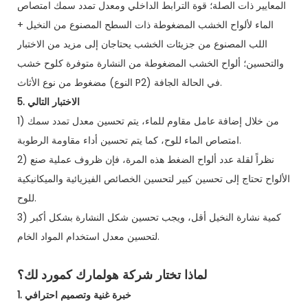
المعايير ذات الصلة؛ قوة الترابط الداخلي ومعدل تمدد سمك امتصاص
الماء لألواح الخشب المضغوطة ذات السطح المصنوع من النخيل +
اللب المصنوع من جزيئات الخشب يحتاجان إلى مزيد من الاختبار
والتحسين؛ ألواح الخشب المضغوطة من النشارة متوفرة كلوح خشب
مضغوط من نوع الأثاث (النوع P2) في الحالة الجافة.
5. الاختبار التالي
1) من خلال إضافة عامل مقاوم للماء، يتم تحسين معدل تمدد سمك
امتصاص الماء للوح، كما يتم تحسين أداء مقاومة الرطوبة.
2) نظراً لقلة عدد ألواح الضغط هذه المرة، فإن ظروف عملية صنع
الألواح تحتاج إلى تحسين كبير لتحسين الخصائص الفيزيائية والميكانيكية
للوح.
3) كمية نشارة النخيل أقل، ويجب تحسين شكل النشارة بشكل أكبر
لتحسين معدل استخدام المواد الخام.
لماذا تختار شركة هولمارك كمورد لك؟
1. خبرة غنية وتصميم احترافي