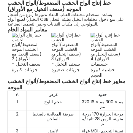
خط إنتاج ألواح الخشب المضغوط/ألواح الخشب
الموجه (سعف النخيل مع الأوراق)
يساعد استخدام مخلفات العناب المعاد تدويرها (نوع من أشجار
النخيل) لصنع ألواح OSB على منع دخول مخلفات النخيل بطيئة التحلل
البيولوجي إلى مكبات النفايات وحفر التسميد الصناعية.
معايير المواد الخام
جسيمات
سعف النخيل -
سعف النخيل -
خشبية كبيرة
جزيئات صغيرة
جزيئات كبيرة
الحجم
معايير خط إنتاج ألواح الخشب المضغوط/ألواح الخشب
الموجه
حدود
غرض
لا.
320 مم × 300 مم × 16
حجم اللوح
1
مم
درجة الحرارة 170 درجة
طريقة المعالجة بالضغط
2
مئوية، الزمن 28 ثانية/م
الساخن
م
غراء MDI، نسبة التحجيم
لاصق
3