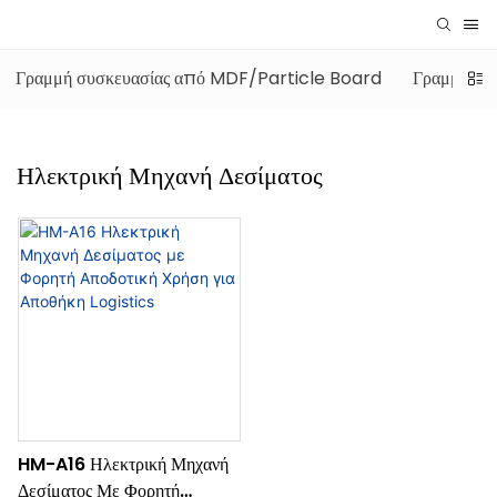
Γραμμή συσκευασίας από MDF/Particle Board
Γραμμή συσ
Ηλεκτρική Μηχανή Δεσίματος
HM-A16 Ηλεκτρική Μηχανή
Δεσίματος Με Φορητή