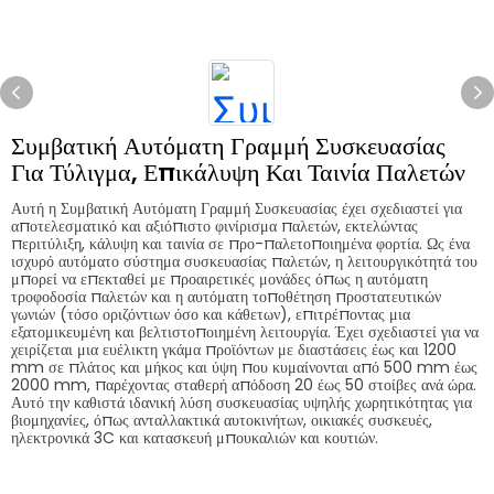
Συμβατική Αυτόματη Γραμμή Συσκευασίας
Για Τύλιγμα, Επικάλυψη Και Ταινία Παλετών
Αυτή η Συμβατική Αυτόματη Γραμμή Συσκευασίας έχει σχεδιαστεί για
αποτελεσματικό και αξιόπιστο φινίρισμα παλετών, εκτελώντας
περιτύλιξη, κάλυψη και ταινία σε προ-παλετοποιημένα φορτία. Ως ένα
ισχυρό αυτόματο σύστημα συσκευασίας παλετών, η λειτουργικότητά του
μπορεί να επεκταθεί με προαιρετικές μονάδες όπως η αυτόματη
τροφοδοσία παλετών και η αυτόματη τοποθέτηση προστατευτικών
γωνιών (τόσο οριζόντιων όσο και κάθετων), επιτρέποντας μια
εξατομικευμένη και βελτιστοποιημένη λειτουργία. Έχει σχεδιαστεί για να
χειρίζεται μια ευέλικτη γκάμα προϊόντων με διαστάσεις έως και 1200
mm σε πλάτος και μήκος και ύψη που κυμαίνονται από 500 mm έως
2000 mm, παρέχοντας σταθερή απόδοση 20 έως 50 στοίβες ανά ώρα.
Αυτό την καθιστά ιδανική λύση συσκευασίας υψηλής χωρητικότητας για
βιομηχανίες, όπως ανταλλακτικά αυτοκινήτων, οικιακές συσκευές,
ηλεκτρονικά 3C και κατασκευή μπουκαλιών και κουτιών.