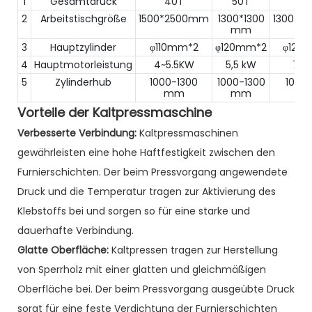
1
Gesamtdruck
40T
50T
40
2
Arbeitstischgröße
1500*2500mm
1300*1300
1300*2
mm
3
Hauptzylinder
φ110mm*2
φ120mm*2
φ120
4
Hauptmotorleistung
4~5.5KW
5,5 kW
7,5
5
Zylinderhub
1000-1300
1000-1300
1000
mm
mm
Vorteile der Kaltpressmaschine
Verbesserte Verbindung:
Kaltpressmaschinen
gewährleisten eine hohe Haftfestigkeit zwischen den
Furnierschichten. Der beim Pressvorgang angewendete
Druck und die Temperatur tragen zur Aktivierung des
Klebstoffs bei und sorgen so für eine starke und
dauerhafte Verbindung.
Glatte Oberfläche:
Kaltpressen tragen zur Herstellung
von Sperrholz mit einer glatten und gleichmäßigen
Oberfläche bei. Der beim Pressvorgang ausgeübte Druck
sorgt für eine feste Verdichtung der Furnierschichten