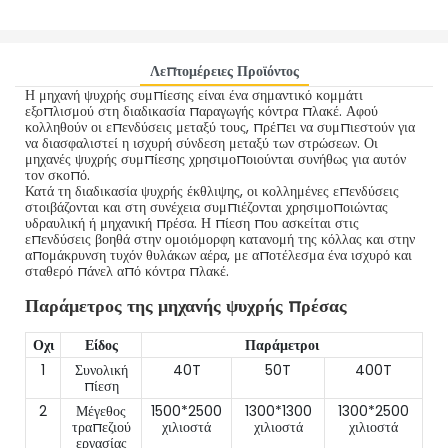
Λεπτομέρειες Προϊόντος
Η μηχανή ψυχρής συμπίεσης είναι ένα σημαντικό κομμάτι
εξοπλισμού στη διαδικασία παραγωγής κόντρα πλακέ. Αφού
κολληθούν οι επενδύσεις μεταξύ τους, πρέπει να συμπιεστούν για
να διασφαλιστεί η ισχυρή σύνδεση μεταξύ των στρώσεων. Οι
μηχανές ψυχρής συμπίεσης χρησιμοποιούνται συνήθως για αυτόν
τον σκοπό.
Κατά τη διαδικασία ψυχρής έκθλιψης, οι κολλημένες επενδύσεις
στοιβάζονται και στη συνέχεια συμπιέζονται χρησιμοποιώντας
υδραυλική ή μηχανική πρέσα. Η πίεση που ασκείται στις
επενδύσεις βοηθά στην ομοιόμορφη κατανομή της κόλλας και στην
απομάκρυνση τυχόν θυλάκων αέρα, με αποτέλεσμα ένα ισχυρό και
σταθερό πάνελ από κόντρα πλακέ.
Παράμετρος της μηχανής ψυχρής πρέσας
Οχι
Είδος
Παράμετροι
1
Συνολική
40T
50T
400T
πίεση
2
Μέγεθος
1500*2500
1300*1300
1300*2500
τραπεζιού
χιλιοστά
χιλιοστά
χιλιοστά
εργασίας