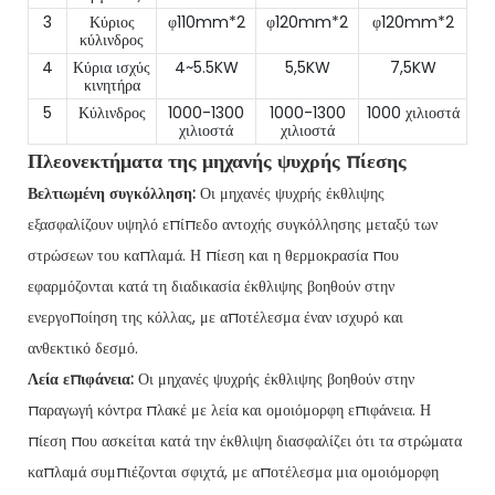
3
Κύριος
φ110mm*2
φ120mm*2
φ120mm*2
κύλινδρος
4
Κύρια ισχύς
4~5.5KW
5,5KW
7,5KW
κινητήρα
5
Κύλινδρος
1000-1300
1000-1300
1000 χιλιοστά
χιλιοστά
χιλιοστά
Πλεονεκτήματα της μηχανής ψυχρής πίεσης
Βελτιωμένη συγκόλληση:
Οι μηχανές ψυχρής έκθλιψης
εξασφαλίζουν υψηλό επίπεδο αντοχής συγκόλλησης μεταξύ των
στρώσεων του καπλαμά. Η πίεση και η θερμοκρασία που
εφαρμόζονται κατά τη διαδικασία έκθλιψης βοηθούν στην
ενεργοποίηση της κόλλας, με αποτέλεσμα έναν ισχυρό και
ανθεκτικό δεσμό.
Λεία επιφάνεια:
Οι μηχανές ψυχρής έκθλιψης βοηθούν στην
παραγωγή κόντρα πλακέ με λεία και ομοιόμορφη επιφάνεια. Η
πίεση που ασκείται κατά την έκθλιψη διασφαλίζει ότι τα στρώματα
καπλαμά συμπιέζονται σφιχτά, με αποτέλεσμα μια ομοιόμορφη