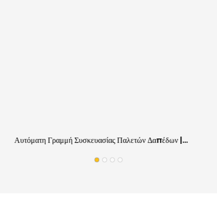
Αυτόματη Γραμμή Συσκευασίας Παλετών Δαπέδων |
Εξοπλισμός Εργασίας Επιτόπου Για Εργοστάσια Δαπέδων