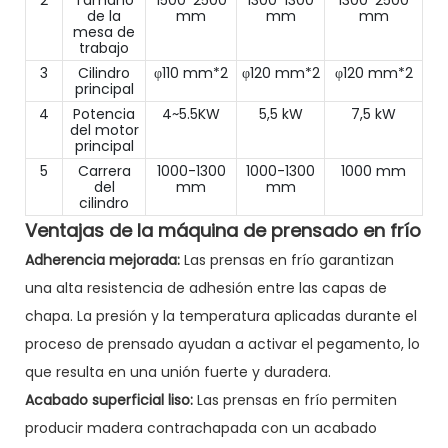
2
Tamaño
1500*2500
1300*1300
1300*2500
de la
mm
mm
mm
mesa de
trabajo
3
Cilindro
φ110 mm*2
φ120 mm*2
φ120 mm*2
principal
4
Potencia
4~5.5KW
5,5 kW
7,5 kW
del motor
principal
5
Carrera
1000-1300
1000-1300
1000 mm
del
mm
mm
cilindro
Ventajas de la máquina de prensado en frío
Adherencia mejorada:
Las prensas en frío garantizan
una alta resistencia de adhesión entre las capas de
chapa. La presión y la temperatura aplicadas durante el
proceso de prensado ayudan a activar el pegamento, lo
que resulta en una unión fuerte y duradera.
Acabado superficial liso:
Las prensas en frío permiten
producir madera contrachapada con un acabado