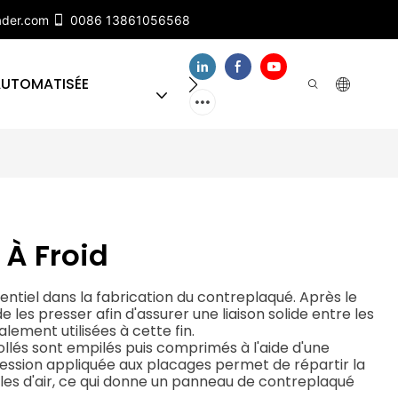
ader.com
0086 13861056568
AUTOMATISÉE
À PROPOS DE NOUS
CO
 À Froid
entiel dans la fabrication du contreplaqué. Après le
e les presser afin d'assurer une liaison solide entre les
lement utilisées à cette fin.
ollés sont empilés puis comprimés à l'aide d'une
ession appliquée aux placages permet de répartir la
lles d'air, ce qui donne un panneau de contreplaqué