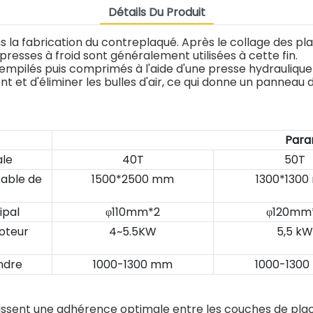
Détails Du Produit
 la fabrication du contreplaqué. Après le collage des plac
 presses à froid sont généralement utilisées à cette fin.
t empilés puis comprimés à l'aide d'une presse hydrauliqu
 et d'éliminer les bulles d'air, ce qui donne un panneau 
Para
ale
40T
50T
table de
1500*2500 mm
1300*130
ipal
φ110mm*2
φ120mm
oteur
4~5.5KW
5,5 kW
ndre
1000-1300 mm
1000-130
tissent une adhérence optimale entre les couches de plac