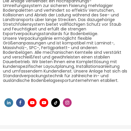
Die Anlage verwendet ein Hochspannungs-
Umreifungssystem zur sicheren Fixierung mehrlagiger
Bodenpaletten und verhindert so effektiv Verrutschen,
Kollisionen und Abrieb der Ladung während des See- und
Landtransports über lange Strecken. Das dazugehörige
Stretchfoliensystem bietet vollflächigen Schutz vor Staub
und Feuchtigkeit und erfüllt die strengen
Exportverpackungsstandards für Bodenbeläge.
Unsere Verpackungslinie ermöglicht flexible
Größenanpassungen und ist kompatibel mit Laminat-,
Massivholz-, SPC-, Fertigparkett- und anderen
Bodenbelägen. Alle mechanischen Kernteile sind verstärkt
und verschleißfest und gewährleisten einen stabilen
Dauerbetrieb. Wir bieten Ihnen eine Komplettlösung mit
kundenspezifischer Layoutplanung, Installationsanleitung
und umfassendem Kundendienst. Unsere Anlage hat sich als
Standardverpackungstechnik für zahlreiche in- und
ausländische Bodenbelagsexportunternehmen etabliert.