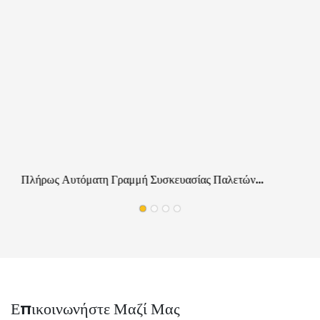
Πλήρως Αυτόματη Γραμμή Συσκευασίας Παλετών
Πλημνών Για Την Απόδειξη Γρατσουνιών
Αυτοκινητοβιομηχανίας
Επικοινωνήστε Μαζί Μας