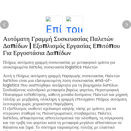
Αυτόματη Γραμμή Συσκευασίας Παλετών
Δαπέδων | Εξοπλισμός Εργασίας Επιτόπου
Για Εργοστάσια Δαπέδων
Πλήρως αυτόματη γραμμή συσκευασίας με μεταφορικό ιμάντα για
ολοκληρωμένα δάπεδα, συσκευασία logistics παλετών
Αυτή η πλήρως αυτόματη γραμμή παραγωγής συσκευασίας παλετών
δαπέδου είναι μια εξατομικευμένη λύση συσκευασίας end-of-
logistics που αναπτύχθηκε ανεξάρτητα για τη βιομηχανία δαπέδων.
Συνδυάζοντας κυλινδρικό μεταφορέα βαρέως φορτίου, περιστροφική
πλατφόρμα τοποθέτησης, κάθετη μονάδα δεσίματος παλετών και μηχανή
τύλιξης με μεμβράνη, ολόκληρη η γραμμή επιτυγχάνει πλήρως αυτόματη
λειτουργία χωρίς χειροκίνητη παρέμβαση.
Ο εξοπλισμός υιοθετεί σχεδιασμό υψηλής τάσης με ιμάντες για να
στερεώνει σταθερά τις πολυστρωματικές στοιβαγμένες παλέτες
δαπέδου, αποφεύγοντας αποτελεσματικά την ολίσθηση, τη σύγκρουση
και την τριβή του φορτίου κατά τη μεταφορά μεγάλων αποστάσεων σε
θάλασσα και ξηρά. Το σύστημα ταιριασμένης τύλιξης με ελαστικό