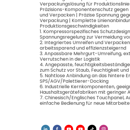
Verpackungslösung für Produktionslini
Präzisions-Komponentenschutz gegen Kr
und Verpacken | Präzise Spannung gege
Verpackung | Komplette Linienanbindun
Produktionsgeschwindigkeiten
1. Kompressorspezifisches Schutzdesign
Spannungsregelung zur Vermeidung v
2. Integriertes Umreifen und Verpacke
arbeitssparend und effizienzsteigernd
3. Anpassbare Mehrgurt-Umreifung, ex
Verrutschen in der Logistik
4. Angepasste, feuchtigkeitsbeständig
zum Schutz vor Staub, Feuchtigkeit und 
5. Nahtlose Anbindung an das hintere E
SPS/AGV/Palettierer-Docking
6. Industrielle Kernkomponenten, geeig
Haushaltsgerätefabriken mit geringer A
7. Chinesisch/Englisches Touchpanel, Au
einfache Bedienung für neue Mitarbeite