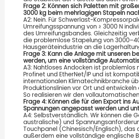
Frage 2: Können sich Paletten mit gro
3000 kg beim mehrlagigen Stapeln nac
A2: Nein. Für Schwerlast-Kompressorpale
Umreifungsspannung von ≥ 3000 N individ
des Umreifungsbandes. Gleichzeitig ver
die problemlose Stapelung von 3000–4
Hausgeräteindustrie an die Lagerhaltung 
Frage 3: Kann die Anlage mit unseren 
werden, um eine vollständige Automatisi
A3: Nahtloses Andocken ist problemlos 
Profinet und EtherNet/IP und ist kompati
internationalen Klimatechnikbranche üb
Produktionslinien vor Ort und entwicke
So realisieren wir den vollautomatische
Frage 4: Können die für den Export in
Spannungen angepasst werden und unter
A4: Selbstverständlich. Wir können die 
australische) und Spannungsanforderun
Touchpanel (Chinesisch/Englisch), das 
außerdem eine vollständige englische B