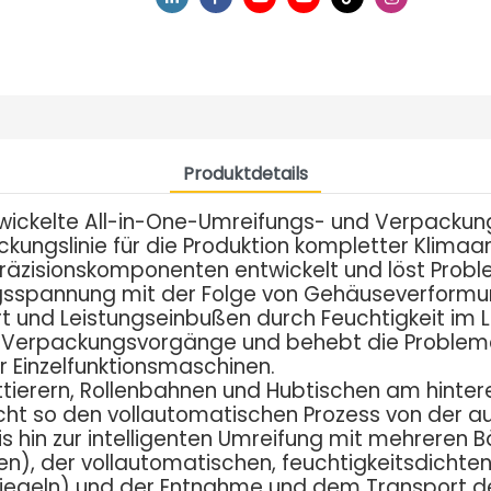
Produktdetails
wickelte All-in-One-Umreifungs- und Verpackung
gslinie für die Produktion kompletter Klimaanla
äzisionskomponenten entwickelt und löst Problem
sspannung mit der Folge von Gehäuseverformu
 und Leistungseinbußen durch Feuchtigkeit im La
Verpackungsvorgänge und behebt die Problem
 Einzelfunktionsmaschinen.
ettierern, Rollenbahnen und Hubtischen am hinte
icht so den vollautomatischen Prozess von der 
is hin zur intelligenten Umreifung mit mehreren 
), der vollautomatischen, feuchtigkeitsdichten
egeln) und der Entnahme und dem Transport der