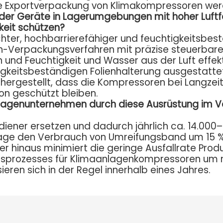
ie Exportverpackung von Klimakompressoren werde
er Geräte in Lagerumgebungen mit hoher Luftfeuc
keit schützen?
chter, hochbarrierefähiger und feuchtigkeitsbest
en-Verpackungsverfahren mit präzise steuerbar
und Feuchtigkeit und Wasser aus der Luft effekt
eitsbeständigen Folienhalterung ausgestattet, d
chergestellt, dass die Kompressoren bei Langze
ion geschützt bleiben.
nlagenunternehmen durch diese Ausrüstung im V
diener ersetzen und dadurch jährlich ca. 14.000
Anlage den Verbrauch von Umreifungsband um 15 %
r hinaus minimiert die geringe Ausfallrate Prod
prozesses für Klimaanlagenkompressoren um me
ren sich in der Regel innerhalb eines Jahres.