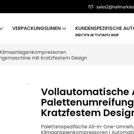
sales2@hallmarkle
VERPACKUNGSLINIEN
KUNDENSPEZIFISCHE AUT
PRODUKTIONSLINIE
r Klimaanlagenkompressoren
ngsmaschine mit kratzfestem Design
Vollautomatische
Palettenumreifun
Kratzfestem Desig
Palettenspezifische All-in-One-Umrei
Klimaanlagenkompressoren | Automatisc