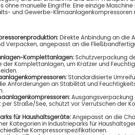
 ohne manuelle Eingriffe. Eine einzige Maschi
lts- und Gewerbe-Klimaanlagenkompressoren mit
ressorenproduktion:
Direkte Anbindung an die A
 Verpacken, angepasst an die Fließbandfertigun
anlagen-Komplettanlagen:
Schutzverpackung de
inie der Komplettanlagen, um Kratzer und Feucht
meiden.
maanlagenkompressoren:
Standardisierte Umreif
ie Anforderungen an Stabilität und Feuchtigkeit
n.
imaanlagenkompressoren:
Ausgangsverpackung für
 per Straße/See, schützt vor Verrutschen der K
parks für Haushaltsgeräte:
Angepasst an die Ch
 Kategorien in Industrieparks für Haushaltsgerä
chiedliche Kompressorspezifikationen.