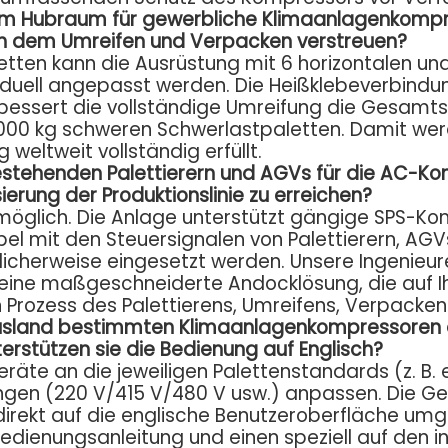
ßem Hubraum für gewerbliche Klimaanlagenkomp
h dem Umreifen und Verpacken verstreuen?
tten kann die Ausrüstung mit 6 horizontalen und
uell angepasst werden. Die Heißklebeverbindung
bessert die vollständige Umreifung die Gesamtst
000 kg schweren Schwerlastpaletten. Damit wer
weltweit vollständig erfüllt.
bestehenden Palettierern und AGVs für die AC-
erung der Produktionslinie zu erreichen?
möglich. Die Anlage unterstützt gängige SPS-K
bel mit den Steuersignalen von Palettierern, AGVs
licherweise eingesetzt werden. Unsere Ingenieu
ln eine maßgeschneiderte Andocklösung, die auf
n Prozess des Palettierens, Umreifens, Verpacken
s Ausland bestimmten Klimaanlagenkompressoren 
stützen sie die Bedienung auf Englisch?
Geräte an die jeweiligen Palettenstandards (z. B
gen (220 V/415 V/480 V usw.) anpassen. Die Ge
direkt auf die englische Benutzeroberfläche umg
edienungsanleitung und einen speziell auf den i