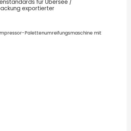
enstandards für Übersee /
ackung exportierter