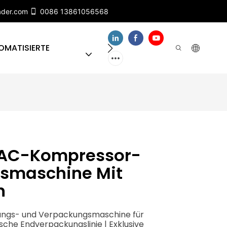
ader.com
0086 13861056568
OMATISIERTE
ÜBER UNS
KONTAKTIEREN
 AC-Kompressor-
gsmaschine Mit
n
fungs- und Verpackungsmaschine für
he Endverpackungslinie | Exklusive