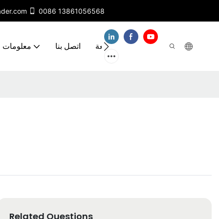
ader.com
0086 13861056568
مقاطع فيديو
الأسئلة الشائعة
اتصل بنا
معلومات ع
Related Questions