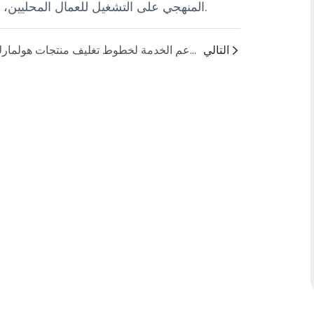
المنهجي على التشغيل للعمال المحليين، مما يضمن التشغيل المستقر والطبيعي لخط التعبئة والتغليف.
التالي
ماذا عن الصيانة اليومية ودعم الخدمة لخطوط تغليف منتجات هولمارك؟