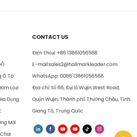
CONTACT US
Điện thoại: +86 13861056568
GỖ
E-mail:
sales2@hallmarkleader.com
g Ô Tô
WhatsApp: 0086 13861056568
Kim Loại
Địa chỉ: Số 66, Đại lộ Wujin West Road,
Gia Dụng
Quận Wujin, Thành phố Thường Châu, Tỉnh
t
Giang Tô, Trung Quốc
ng Mới
 Chai