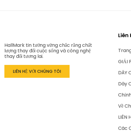
Liên
HallMark tin tưởng vững chắc rằng chất
Tran
lượng thay đổi cuộc sống và công nghệ
thay đổi tương lai.
GIẢI 
LIÊN HỆ VỚI CHÚNG TÔI
DÂY 
Dây C
Chỉn
Về Ch
LIÊN 
Các C