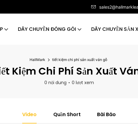
sales2@hallmarkle
ÁP
DÂY CHUYỀN ĐÓNG GÓI
DÂY CHUYỀN SẢN 
HallMark
tiết kiệm chi phí sản xuất ván gỗ
ết Kiệm Chi Phí Sản Xuất Vá
0 nội dung
0 lượt xem
Video
Quần Short
Bài Báo