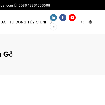
ader.com
0086 13861056568
XUẤT TỰ ĐỘNG TÙY CHỈNH
VỀ CHÚNG TÔI
LIÊ
n Gỗ