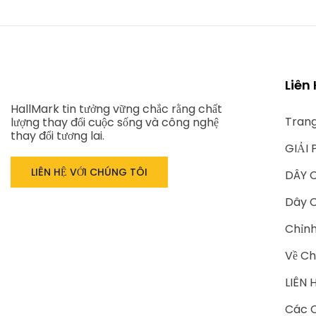
Liên
HallMark tin tưởng vững chắc rằng chất
Tran
lượng thay đổi cuộc sống và công nghệ
thay đổi tương lai.
GIẢI 
LIÊN HỆ VỚI CHÚNG TÔI
DÂY 
Dây C
Chỉn
Về Ch
LIÊN 
Các C