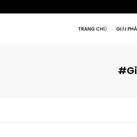
TRANG CHỦ
GIẢI PH
#Gi