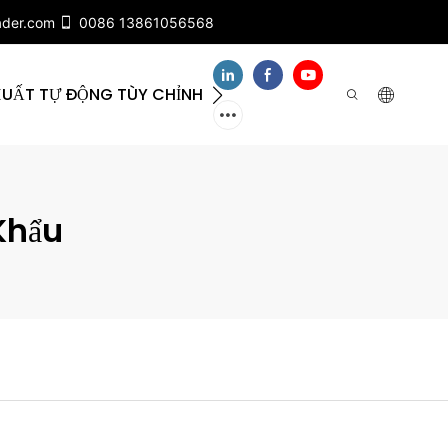
ader.com
0086 13861056568
XUẤT TỰ ĐỘNG TÙY CHỈNH
VỀ CHÚNG TÔI
LIÊ
Khẩu