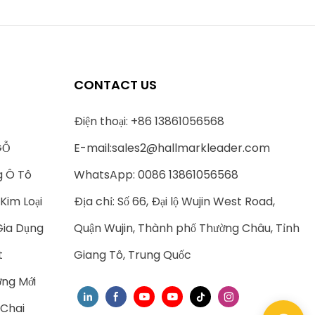
CONTACT US
Điện thoại: +86 13861056568
GỖ
E-mail:
sales2@hallmarkleader.com
g Ô Tô
WhatsApp: 0086 13861056568
Kim Loại
Địa chỉ: Số 66, Đại lộ Wujin West Road,
Gia Dụng
Quận Wujin, Thành phố Thường Châu, Tỉnh
t
Giang Tô, Trung Quốc
ng Mới
 Chai