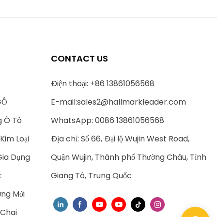
CONTACT US
Điện thoại: +86 13861056568
GỖ
E-mail:
sales2@hallmarkleader.com
g Ô Tô
WhatsApp: 0086 13861056568
Kim Loại
Địa chỉ: Số 66, Đại lộ Wujin West Road,
Gia Dụng
Quận Wujin, Thành phố Thường Châu, Tỉnh
t
Giang Tô, Trung Quốc
ng Mới
 Chai