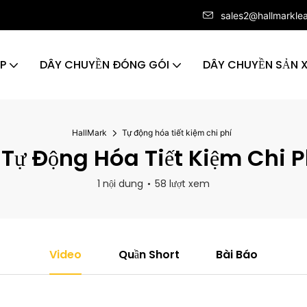
sales2@hallmarkle
ÁP
DÂY CHUYỀN ĐÓNG GÓI
DÂY CHUYỀN SẢN 
HallMark
Tự động hóa tiết kiệm chi phí
Tự Động Hóa Tiết Kiệm Chi P
1 nội dung
58 lượt xem
Video
Quần Short
Bài Báo