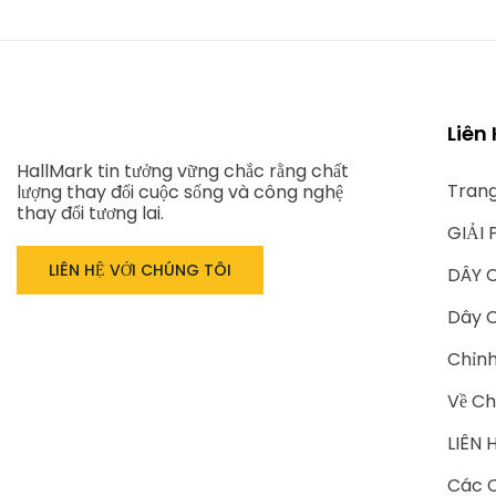
Liên
HallMark tin tưởng vững chắc rằng chất
Tran
lượng thay đổi cuộc sống và công nghệ
thay đổi tương lai.
GIẢI 
LIÊN HỆ VỚI CHÚNG TÔI
DÂY 
Dây C
Chỉn
Về Ch
LIÊN 
Các C