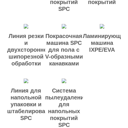
покрытий
покрытий
SPC
Линия резки
Покрасочная
Ламинирующая
и
машина SPC
машина
двухсторонней
для пола с
IXPE/EVA
шипорезной
V-образными
обработки
канавками
Линия для
Система
напольной
пылеудаления
упаковки и
для
штабелирования
напольных
SPC
покрытий
SPC