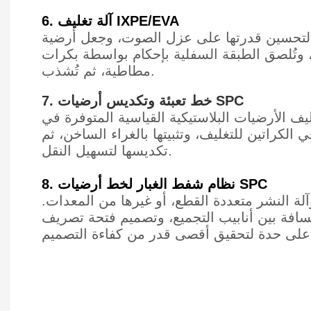
6. آلة تغليف IXPE/EVA
عزل الصوت، وجعل أرضية SPC أكثر راحة، وتحسين مستواها. بعد
، وتُلصق الطبقة السفلية بإحكام بواسطة بكرات
مطاطية، ثم تُشذب.
7. خط تعبئة وتكديس أرضيات SPC
ف الأرضيات البلاستيكية القياسية المتوفرة في
 الكراتين للتغليف، وتثبيتها بالغراء الساخن، ثم
تكديسها لتسهيل النقل.
8. نظام شفط الغبار لخط أرضيات SPC
آلة النشر متعددة القطع، أو غيرها من المعدات.
مسافة بين أنابيب التجميع، وتصميم فتحة تصريف