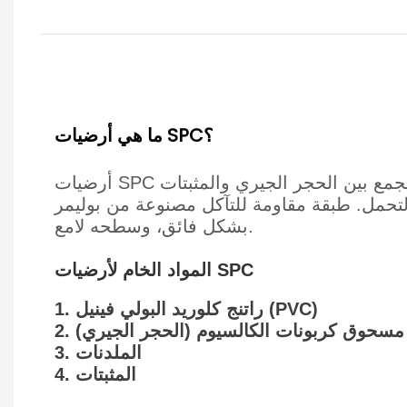
ما هي أرضيات SPC؟
أرضيات SPC هي اختصار لأرضيات الحجر والبلاستيك المركبة، وهي نوع من أرضيات الفينيل ذات النواة الصلبة التي تجمع بين الحجر الجيري والمثبتات
آكل مصنوعة من بوليمر PVC، بعد مئات من الطرق لمعالجتها. تصميم المنتج عملي وجميل، ومقاوم للتآكل
بشكل فائق، وسطحه لامع.
المواد الخام لأرضيات SPC
1. راتنج كلوريد البولي فينيل (PVC)
2. مسحوق كربونات الكالسيوم (الحجر الجيري)
3. الملدنات
4. المثبتات