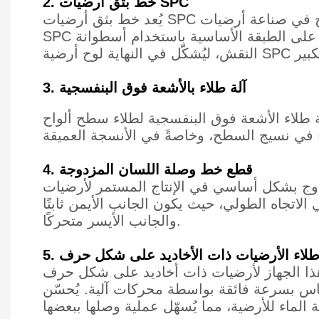
2. خط بثق أرضيات SPC
يُعد خط بثق أرضيات SPC أحد أهم عمليات الإنتاج في صناعة أرضيات SPC. يقوم جهاز البثق بتحويل المواد الخام المختلطة إلى طبقة أساسية من
SPC باستخدام لولب مزدوج المخروط وقالب، ثم يقوم بتغليف الطبقة المقاومة للتآكل وطبقة الزخرفة على الطبقة الأساسية باستخدام أسطوانة
3. آلة طلاء بالأشعة فوق البنفسجية
فوق البنفسجية لطلاء سطح ألواح SPC بطلاء مقاوم للأشعة فوق البنفسجية. يساعد ذلك في الحفاظ على لمعان موحد
4. قطع خط وصلة اللسان المزدوجة
ج المستمر لأرضيات SPC. يتضمن هذا الخط طاولة تغذية دوارة، وآلة تشكيل
اتجاه الطولي، حيث يكون الجانب الأيمن ثابتًا
والجانب الأيسر متحركًا.
ضيات ذات أخاديد على شكل حرف V، حيث يتم تسخين الطلاء المائي بواسطة ضوء التسخين بالأشعة تحت الحمراء. يُطلى
مقاس بسرعة فائقة بواسطة محركات آلية. يُحسّن