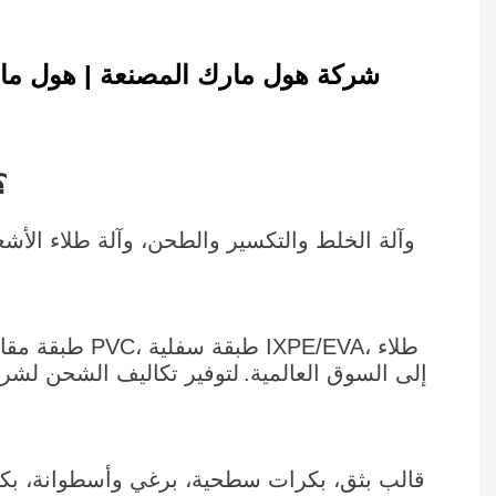
ما الذي نقدمه بخصوص 
مقاوم للأشعة فوق البنفسجية. قامت شركة HallMark بتوريد 20 مليون متر من غشاء ديكور PVC إلى السوق العالمية.
لتوفير تكاليف الشحن لشركا