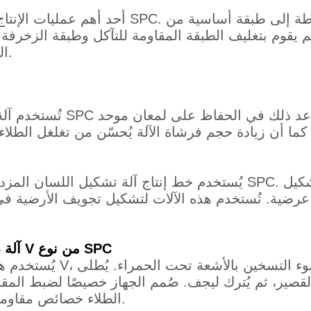
النقش، ليُشكّل في النهاية لوح أرضية SPC الكبير.
تُستخدم آلة طلاء الأشعة 
يُستخدم خط إنتاج آلة تشكيل اللسان المزدوج بشكل أساسي في الإنتا
ية. تُستخدم هذه الآلات لتشكيل تجويف الأرضية في ال
5. آلة طلاء الأرضيات ذات الأخاديد على شكل حرف V من نوع SPC
يُستخدم هذا الجهاز لأر
 القصير، ثم يُترك ليجف. صُمم الجهاز خصيصًا لضبط ال
الطلاء خصائص مقاومة الماء للأرضية، مما يُسهّل عملية وصلها ببعضها.