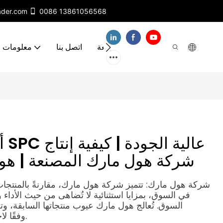
ader.com
0086 13861056568
مقاطع فيديو
الأسئلة الشائعة
اتصل بنا
معلومات ع
أف
أرضيات SPC - شركة هول مارك المصنعة |
في السوق، بمزايا استثنائية لا تُضاهى من حيث الأد
السوق. تُعالج هول مارك عيوب منتجاتها السابقة، 
مواصفات خط إنتاج أرضيات SPC وفقًا لاحتياجاتكم.