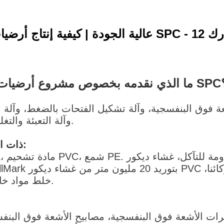
مشروع أرضيات SPC؟
على شكل حرف V، وآلة تغليف IXPE/EVA، وآلة التعبئة والتغليف.
2. المواد الخام لإنتاج أرضيات PVC ذات النواة الصلبة:
ئنا،
يمكن لشركة Romeroca خلط مواد خام مختلفة وشحنها معًا.