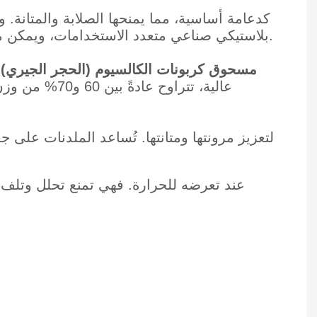
بلاستيكي صناعي متعدد الاستخدامات، ويمكن معالجته بمواد مضافة لتحقيق الخصائص المطلوبة، مثل المرونة واللون ومقاومة الأشعة فوق البنفسجية.
مسحوق كربونات الكالسيوم (الحجر الجيري):
عالية، تتراوح