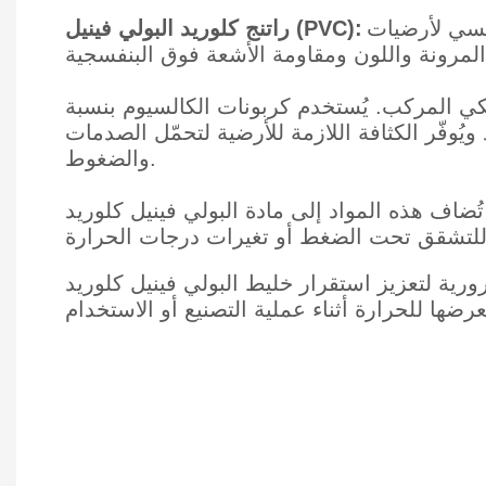
ة، مما يمنحها الصلابة والمتانة. وهو بوليمر
راتنج كلوريد البولي فينيل (PVC):
يكي المركب. يُستخدم كربونات الكالسيوم بنسبة
بات الأبعاد ويُوفّر الكثافة اللازمة للأرضية لتحمّل الصدمات
والضغوط.
تُضاف هذه المواد إلى مادة البولي فينيل كلوريد (PVC) لتعزيز مرونتها ومتانتها. تُساعد الملدنات على جعل الأرضيات أكثر راحةً للمشي عليها
رار خليط البولي فينيل كلوريد (PVC) عند تعرضه للحرارة. فهي تمنع تحلل وتلف مادة الأرضيات عند