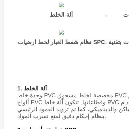
آلة الخلط
 بتقنية
نظام شفط الغبار لخط أرضيات SPC
1. آلة الخلط
وحدة خلط PVC مخصصة لخلط مسحوق PVC وكربونات الكالسيوم (CaCO3) ومواد مضافة أخرى. يُستخدم هذا الجهاز على نطاق واسع في إنتاج
ألواح PVC وقطاعاتها. تتكون آلة خلط PVC عالية السرعة من خلاط بلاستيكي (خلاط ساخن)، وخلاط تبريد، ووحدة تحكم. يضمن هذا التصميم استخدام
ن والديناميكي، كما تم تزويد العمود الرئيسي
بنظام إحكام دقيق لمنع تسرب المواد.