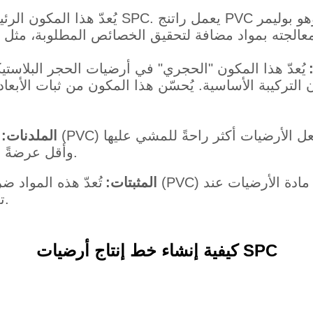
يُعدّ هذا المكون الرئيسي لأرضيات SPC. يعمل راتنج PVC كدعامة أساسي
يُعدّ هذا المكون "الحجري" في أرضيات الحجر البلاست
 عادةً بين 60 و70% من وزن التركيبة الأساسية. يُحسّن هذا المكون من ث
الملدنات:
وأقل عرضةً للتشقق تحت الضغط أو تغيرات درجات الحرارة.
المثبتات:
تُعدّ هذه المواد ضرورية لتعزيز استق
تعرضها للحرارة أثناء عملية التصنيع أو الاستخدام.
كيفية إنشاء خط إنتاج أرضيات SPC