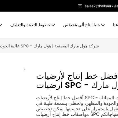
sales2@hallmarkle
نا
خط إنتاج آلي مُخصّص
خطوط التعبئة والتغليف
أفضل خط إنتاج لأرضيات SPC عالية الجودة | كيفية إنتاج أرضيات SPC - شركة هول مارك المصنعة | هول مارك
ضل خط إنتاج لأرضيات SPC عالية الجودة | كيفية إنتاج
 هول مارك
أفضل خط إنتاج لأرضيات SPC - شركة هول مارك: تتميز شركة هول مارك، مقارنةً بالمنتجات المماثلة
اء والجودة والمظهر، وتحظى بسمعة طيبة في
وتعمل باستمرار على تحسينها. يمكن تخصيص