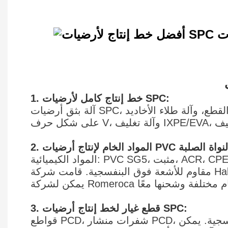
1. خط إنتاج كامل لأرضيات SPC:
آلة بثق أرضيات SPC، وآلة الخلط والتكسير والطحن، وآلة طلاء الأشعة فوق البنفسجية، وآلة تشكيل الفتحات بالضغط، وآلة القطع، وآلة طلاء الأخاديد
المواد الكيميائية: PVC SG5، مثبت، ACR، CPE، مادة تشحيم PVC، شمع PE. طبقة مقاومة للتآكل، غشاء ديكور PVC، طبقة سفلية IXPE/EVA، طلاء
3. قطع غيار لخط إنتاج أرضيات SPC:
قواطع PCD، شفرات منشار PCD، قالب بثق، بكرات سطحية، برغي وأسطوانة، بكرات الأشعة فوق البنفسجية، مصابيح الأشعة فوق البنفسجية. يمكن