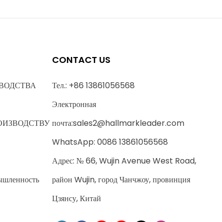
CONTACT US
ВОДСТВА
Тел.: +86 13861056568
Электронная
ОИЗВОДСТВУ
почта:
sales2@hallmarkleader.com
WhatsApp: 0086 13861056568
Адрес: № 66, Wujin Avenue West Road,
ышленность
район Wujin, город Чанчжоу, провинция
Цзянсу, Китай