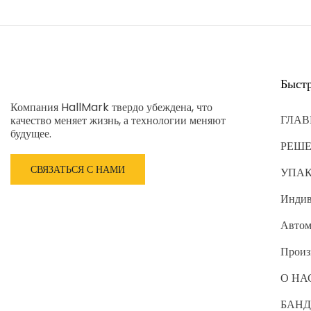
Быст
Компания HallMark твердо убеждена, что
ГЛАВ
качество меняет жизнь, а технологии меняют
будущее.
РЕШ
СВЯЗАТЬСЯ С НАМИ
УПА
Индив
Автом
Произ
О НА
БАНД