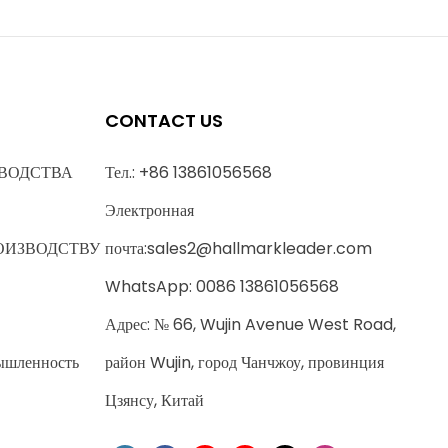
CONTACT US
ВОДСТВА
Тел.: +86 13861056568
Электронная
ОИЗВОДСТВУ
почта:
sales2@hallmarkleader.com
WhatsApp: 0086 13861056568
Адрес: № 66, Wujin Avenue West Road,
ышленность
район Wujin, город Чанчжоу, провинция
Цзянсу, Китай