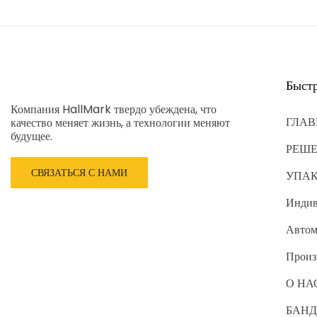
Быст
Компания HallMark твердо убеждена, что
ГЛАВ
качество меняет жизнь, а технологии меняют
будущее.
РЕШ
СВЯЗАТЬСЯ С НАМИ
УПА
Индив
Автом
Произ
О НА
БАНД