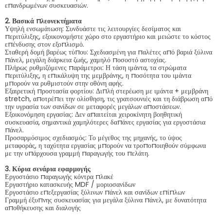
επανδρωμένων συσκευασιών.
2. Βασικά πλεονεκτήματα
Υψηλή ενσωμάτωση: Συνδυάστε τις λειτουργίες δεσίματος και
περιτύλιξης, εξοικονομήστε χώρο στο εργαστήριο και μειώστε το κόστος
επένδυσης στον εξοπλισμό.
Σταθερή δομή βαρέως τύπου: Σχεδιασμένη για παλέτες από βαριά ξύλινα
πάνελ, μεγάλη διάρκεια ζωής, χαμηλό ποσοστό αστοχίας.
Πλήρως ρυθμιζόμενες παράμετροι: Η τάση ιμάντα, τα στρώματα
περιτύλιξης, η επικάλυψη της μεμβράνης, η ποσότητα του ιμάντα
μπορούν να ρυθμιστούν στην οθόνη αφής.
Εξαιρετική προστασία φορτίου: Διπλή στερέωση με ιμάντα + μεμβράνη
stretch, αποτρέπει την ολίσθηση, τις γρατσουνιές και τη διάβρωση από
την υγρασία των σανίδων σε μεταφορές μεγάλων αποστάσεων.
Εξοικονόμηση εργασίας: Δεν απαιτείται χειροκίνητη βοηθητική
συσκευασία, σημαντικά χαμηλότερες δαπάνες εργασίας για εργοστάσια
πάνελ.
Προσαρμόσιμος σχεδιασμός: Το μέγεθος της μηχανής, το ύψος
μεταφοράς, η ταχύτητα εργασίας μπορούν να τροποποιηθούν σύμφωνα
με την υπάρχουσα γραμμή παραγωγής του πελάτη.
3. Κύρια σενάρια εφαρμογής
Εργοστάσιο παραγωγής κόντρα πλακέ
Εργαστήριο κατασκευής MDF / μοριοσανίδων
Εργοστάσιο επεξεργασίας ξύλινων πάνελ και σανίδων επίπλων
Γραμμή έξυπνης συσκευασίας για μεγάλα ξύλινα πάνελ, με δυνατότητα
αποθήκευσης και διαλογής