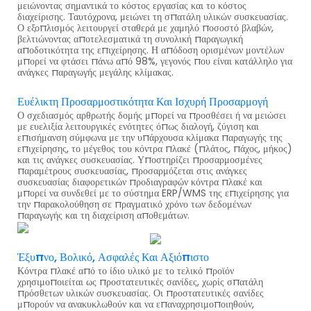
μειώνοντας σημαντικά το κόστος εργασίας και το κόστος
διαχείρισης. Ταυτόχρονα, μειώνει τη σπατάλη υλικών συσκευασίας.
Ο εξοπλισμός λειτουργεί σταθερά με χαμηλό ποσοστό βλαβών,
βελτιώνοντας αποτελεσματικά τη συνολική παραγωγική
αποδοτικότητα της επιχείρησης. Η απόδοση ορισμένων μοντέλων
μπορεί να φτάσει πάνω από 98%, γεγονός που είναι κατάλληλο για
ανάγκες παραγωγής μεγάλης κλίμακας.
Ευέλικτη Προσαρμοστικότητα Και Ισχυρή Προσαρμογή
Ο σχεδιασμός αρθρωτής δομής μπορεί να προσθέσει ή να μειώσει
με ευελιξία λειτουργικές ενότητες όπως διαλογή, ζύγιση και
επισήμανση σύμφωνα με την υπάρχουσα κλίμακα παραγωγής της
επιχείρησης, το μέγεθος του κόντρα πλακέ (πλάτος, πάχος, μήκος)
και τις ανάγκες συσκευασίας. Υποστηρίζει προσαρμοσμένες
παραμέτρους συσκευασίας, προσαρμόζεται στις ανάγκες
συσκευασίας διαφορετικών προδιαγραφών κόντρα πλακέ και
μπορεί να συνδεθεί με το σύστημα ERP/WMS της επιχείρησης για
την παρακολούθηση σε πραγματικό χρόνο των δεδομένων
παραγωγής και τη διαχείριση αποθεμάτων.
Έξυπνο, Βολικό, Ασφαλές Και Αξιόπιστο
Κόντρα πλακέ από το ίδιο υλικό με το τελικό προϊόν
χρησιμοποιείται ως προστατευτικές σανίδες, χωρίς σπατάλη
πρόσθετων υλικών συσκευασίας. Οι προστατευτικές σανίδες
μπορούν να ανακυκλωθούν και να επαναχρησιμοποιηθούν,