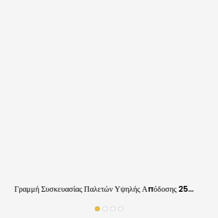
Γραμμή Συσκευασίας Παλετών Υψηλής Απόδοσης 25
Στοίβες Ανά Ώρα Για Προστασία Πάνελ