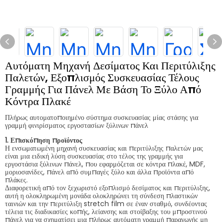
Αυτόματη Μηχανή Δεσίματος Και Περιτύλιξης
Παλετών, Εξοπλισμός Συσκευασίας Τέλους
Γραμμής Για Πάνελ Με Βάση Το Ξύλο Από
Κόντρα Πλακέ
Πλήρως αυτοματοποιημένο σύστημα συσκευασίας μίας στάσης για
γραμμή φινιρίσματος εργοστασίων ξύλινων πάνελ
1. Επισκόπηση προϊόντος
Η ενσωματωμένη μηχανή συσκευασίας και περιτύλιξης παλετών μας
είναι μια ειδική λύση συσκευασίας στο τέλος της γραμμής για
εργοστάσια ξύλινων πάνελ, που εφαρμόζεται σε κόντρα πλακέ, MDF,
μοριοσανίδες, πάνελ από συμπαγές ξύλο και άλλα προϊόντα από
πλάκες.
Διαφορετική από τον ξεχωριστό εξοπλισμό δεσίματος και περιτύλιξης,
αυτή η ολοκληρωμένη μονάδα ολοκληρώνει τη σύνδεση πλαστικών
ταινιών και την περιτύλιξη stretch film σε έναν σταθμό, συνδέοντας
τέλεια τις διαδικασίες κοπής, λείανσης και στοίβαξης του μπροστινού
πάνελ για να σχηματίσει μια πλήρως αυτόματη γραμμή παραγωγής μη