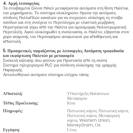
4. Αρχή λειτουργίας
Τα στοιβαγμένα ξύλινα πάνελ μεταφέρονται αυτόματα στη θέση παλέτας
του μηχανήματος. Το σύστημα ολοκληρώνει πρώτα την αυτόματη
σύνδεση πολλαπλών καναλιών για να στερεώσει ολόκληρη τη στοίβα
σανίδων και στη συνέχεια το περιτύλιγμα με ελαστική μεμβράνη
περιστρέφεται γύρω από την παλέτα για ομοιόμορφη πολυστρωματική
περιτύλιξη. Αφού ολοκληρωθεί η συσκευασία, οι παλέτες εξάγονται στον
χώρο αναμονής του περονοφόρου ανυψωτικού για αποθήκευση και
αποστολή.
5. Προαιρετικές ταιριάζοντας με λειτουργίες Αυτόματη τροφοδοσία
και εκφόρτωση παλετών με μεταφορέα
Συσκευή κάλυψης άνω φύλλου για προστασία από τη σκόνη
Σύστημα τηλεχειρισμού PLC για σύνδεση ολόκληρης της γραμμής
παραγωγής
Αντιολισθητικό αυτόματο σύστημα ελέγχου τάσης
Αποστολή:
Υποστήριξη Θαλάσσιων
Μεταφορών
Τόπος Προέλευσης:
Κίνα
Πληρωμές:
Πιστωτική κάρτα, Πιστωτική κάρτα,
Πιστωτική κάρτα, Μεταφορική
κάρτα, Western Union,
MoneyGram, ΟΑ
Εγγύηση:
1 έτος