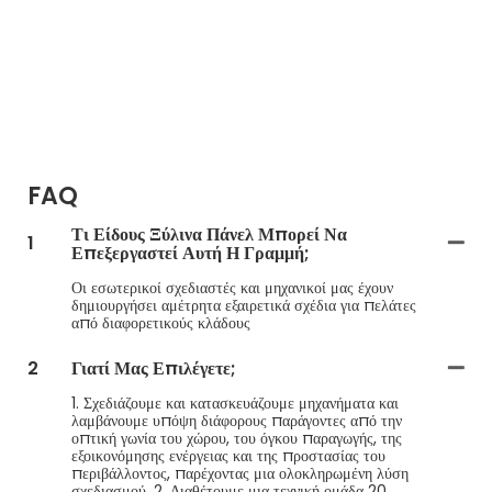
FAQ
Τι Είδους Ξύλινα Πάνελ Μπορεί Να
1
Επεξεργαστεί Αυτή Η Γραμμή;
Οι εσωτερικοί σχεδιαστές και μηχανικοί μας έχουν
δημιουργήσει αμέτρητα εξαιρετικά σχέδια για πελάτες
από διαφορετικούς κλάδους
2
Γιατί Μας Επιλέγετε;
1. Σχεδιάζουμε και κατασκευάζουμε μηχανήματα και
λαμβάνουμε υπόψη διάφορους παράγοντες από την
οπτική γωνία του χώρου, του όγκου παραγωγής, της
εξοικονόμησης ενέργειας και της προστασίας του
περιβάλλοντος, παρέχοντας μια ολοκληρωμένη λύση
σχεδιασμού. 2. Διαθέτουμε μια τεχνική ομάδα 20