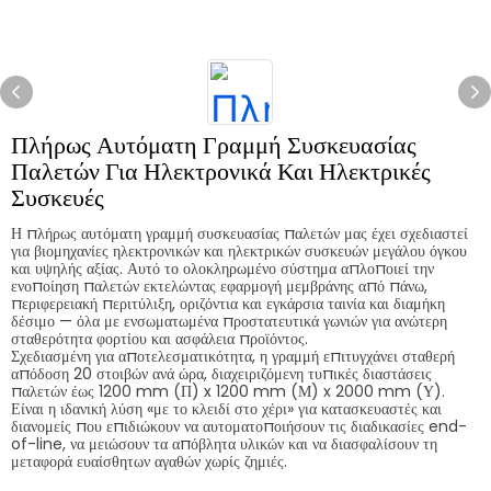
Πλήρως Αυτόματη Γραμμή Συσκευασίας
Παλετών Για Ηλεκτρονικά Και Ηλεκτρικές
Συσκευές
Η πλήρως αυτόματη γραμμή συσκευασίας παλετών μας έχει σχεδιαστεί
για βιομηχανίες ηλεκτρονικών και ηλεκτρικών συσκευών μεγάλου όγκου
και υψηλής αξίας. Αυτό το ολοκληρωμένο σύστημα απλοποιεί την
ενοποίηση παλετών εκτελώντας εφαρμογή μεμβράνης από πάνω,
περιφερειακή περιτύλιξη, οριζόντια και εγκάρσια ταινία και διαμήκη
δέσιμο — όλα με ενσωματωμένα προστατευτικά γωνιών για ανώτερη
σταθερότητα φορτίου και ασφάλεια προϊόντος.
Σχεδιασμένη για αποτελεσματικότητα, η γραμμή επιτυγχάνει σταθερή
απόδοση 20 στοιβών ανά ώρα, διαχειριζόμενη τυπικές διαστάσεις
παλετών έως 1200 mm (Π) x 1200 mm (Μ) x 2000 mm (Υ).
Είναι η ιδανική λύση «με το κλειδί στο χέρι» για κατασκευαστές και
διανομείς που επιδιώκουν να αυτοματοποιήσουν τις διαδικασίες end-
of-line, να μειώσουν τα απόβλητα υλικών και να διασφαλίσουν τη
μεταφορά ευαίσθητων αγαθών χωρίς ζημιές.