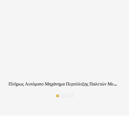
Πλήρως Αυτόματο Μηχάνημα Περιτύλιξης Παλετών Με
Συμπιεστή AC, Αντι-Γρατσουνιά