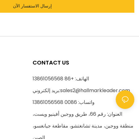
إرسال الاستفسار الآن
CONTACT US
الهاتف: +86 13861056568
sales2@hallmarkleader.com
بريد إلكتروني:
واتساب: 0086 13861056568
العنوان: رقم 66، طريق ووجين أفينيو ويست،
منطقة ووجين، مدينة تشانغتشو، مقاطعة جيانغسو،
الصين