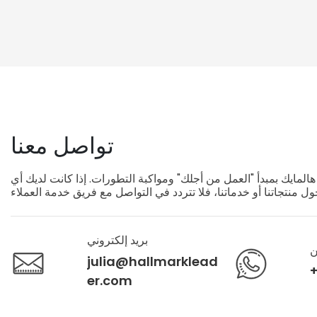
اللوجستية
هواء، بتصميم مقاوم للخدش
تواصل معنا
لمايك بمبدأ "العمل من أجلك" ومواكبة التطورات. إذا كانت لديك أي
بريد إلكتروني
ن
julia@hallmarklead
+
er.com