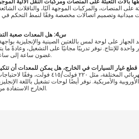
ميدانية وتصميم اتصالات مخصصة وفقًا لنمط التحكم في خط
س4: هل المعدات صعبة التشغيل، وهل يمكن للمشغلين الجدد إتقانها بسرعة؟
تمد الجهاز على لوحة لمس باللغتين الصينية والإنجليزية بو
احدة للإنتاج. نوفر تدريبًا مجانيًا على التشغيل، وعادةً ما 
غضون ساعة إلى ساعتين، كما يتوفر التوجيه عن بُعد في أي وقت لاحقًا.
ج٥: نعم. يمكننا تخصيص مواصفات الجهد الكهربائ
روبية والأمريكية. نوفر أيضًا لوحات تشغيل باللغة الإنجليز
الخارج الاستفادة من خدمات مهندسينا في الموقع للتركيب والتشغيل.