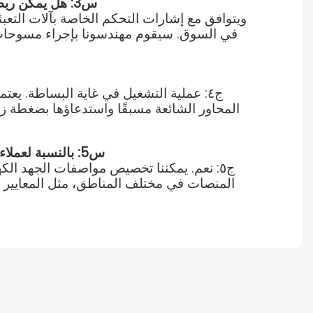
س3: هل يمكن ربطها بآلات التعبئة على المنصات ومركبات النقل الآلية الموجودة في مصنعنا لتحقيق أتمتة خط الإنتاج بالكامل؟
في السوق. سيقوم مهندسونا بإجراء مسوحات 
ج٤: عملية التشغيل في غاية البساطة. يع
المحاور الشائعة مسبقًا واستدعاؤها بضغطة زر و
س5: بالنسبة لعملاء قطع غيار السيارات في الخارج، هل يمكن للمعدات أن تتكيف مع معايير الجهد الكهربائي والمنصات المحلية؟
المنصات في مختلف المناطق، مثل المعايير الأو