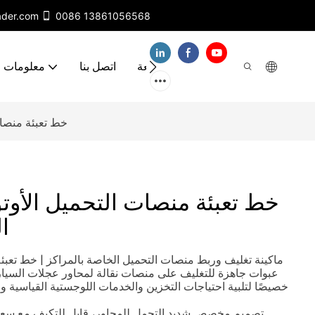
ader.com
0086 13861056568
مقاطع فيديو
الأسئلة الشائعة
اتصل بنا
معلومات ع
خط تعبئة منصات
خط تعبئة منصات التحميل الأوتو
ا
ماكينة تغليف وربط منصات التحميل الخاصة بالمراكز | خط تعبئة
عبوات جاهزة للتغليف على منصات نقالة لمحاور عجلات السيار
خصيصًا لتلبية احتياجات التخزين والخدمات اللوجستية القياسية و
1. تصميم مخصص شديد التحمل للمحاور، قابل للتكيف مع سع