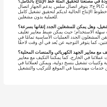
ج٣: يتوفر اتصال سلس. يدعم الجهاز اتصال PLC ويتوافق مع إشارات التحكم الخاصة بآلات التعبئة على المنصات، والمركبات الموجهة آليًا، والناقلات الشائعة
وط الإنتاج الحالية لديكم لتحقيق تشغيل كامل
للعملية بدون مشغلين.
اجهة سهلة الاستخدام؛ حيث يمكن ضبط معايير تغليف
يتقن المشغلون الجدد العمليات الأساسية تمامًا في
ي المختلفة، مثل ٢٢٠ فولت/٤١٥ فولت، وفقًا لاحتياجات عملائنا في الخارج، كما يمكننا التكيف مع معايير
ية وكتيبات تشغيل بنسخ دولية، ويمكن لعملائنا في