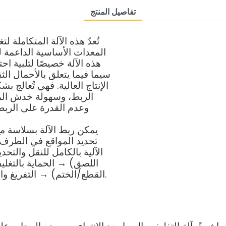
تفاصيل المنتج
تُعدّ هذه الآلة المتكاملة
المعدات الأساسية الداعمة ل
هذه الآلة خصيصًا لتلبية ا
سيما فيما يتعلق بالأحمال ال
الإنتاج العالية. فهي تُعالج
الربط، وسهولة خدش المحا
وعدم القدرة على الربط
يمكن ربط الآلة بسلاسة مع
تحديد المواقع في الطرف 
الآلية بالكامل للنقل والتح
اللصق) → الحماية بالتغليف
القطع/الختم) → التفريغ والنقل الآلي لمنصات المحاور، بدون أي تدخل يدوي.