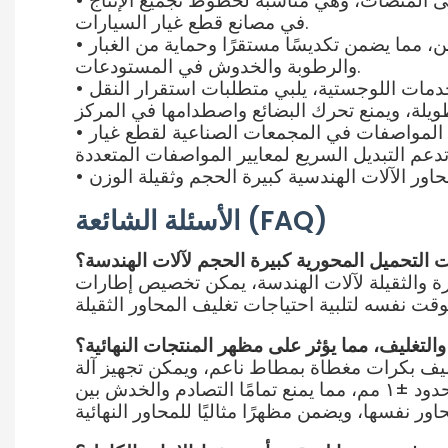
• تغليف نهائي لإنتاج المحاور: يتم توصيل هذه الآلة مباشرةً بآلة التغليف والربط بعد الانتهاء من وضع المحاور على المنصات، وهي مناسبة لخطوط تجميع الإنتاج
في مصانع قطع غيار السيارات.
 مما يضمن تكديسًا مستقرًا وحماية من الغبار
•
والرطوبة والخدوش في المستودعات.
دمات اللوجستية، يلبي متطلبات استقرار النقل
•
ددة المواصفات في المجمعات الصناعية لقطع غيار
•
ر الآلات الهندسية كبيرة الحجم وثقيلة الوزن
•
الأسئلة الشائعة (FAQ)
 مم إلى 1500×1500 مم. بالنسبة للمحاور الكبيرة والثقيلة لآلات الهندسة، يمكن تخصيص إطارات
ليف بكرات مغطاة بمطاط ناعم، ويمكن تجهيز آلة
التغليف بأحزمة ربط ناعمة. في الوقت نفسه، يتم التحكم في دقة تحديد موضع المعدات أثناء التشغيل في حدود ±١ مم، مما يمنع تمامًا التصادم والخدش بين