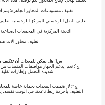
تغليف مستودعات المحاور الجاهزة: يتم ا
تغليف النقل اللوجستي للمراكز اللوجستية: تغلي
التعبئة المركزية في المجمعات الصناعية 
تغليف محاور آلات هند
س1: هل يمكن للمعدات أن تتكيف مع مواصفات مختلفة لمنصات التحميل المحورية، مثل منصات التحميل المحورية كبيرة الحجم لآلات الهندسة؟
شديدة التحمل وإطارات تغليف عريضة، كما يمكن تعديل مواضع الربط وشد التغليف في الوقت نفسه لتلبية احتياجات تغليف المحاور الثقيلة.
ج٢: لا. صُممت المعدات بحماية خاصة للم