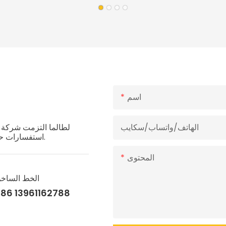
والخشب
اسم
الهاتف/واتساب/سكايب
لطالما التزمت شركة ها
استفسارات حول منتجاتنا أو خدماتنا، فلا تتردد في التواصل مع فريق خدمة العملاء.
المحتوى
الخط الساخ
86 13961162788