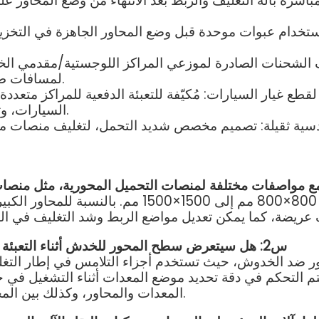
ستخدام عبوات موحدة قبل وضع المحاور الجاهزة في التخزين،
ف الشحنات الصادرة لموزعي المراكز اللوجستية/مقدمي الخ
لمسافات طويلة، ويمنع تحرك البضائع واصطدامها في المركز.
لقطع غيار السيارات: مُكيّفة للتعبئة الدفعية للمراكز متع
السيارات، وتدعم التبديل السريع لمعايير المواصفات المتعددة.
سية ثقيلة: تصميم مخصص شديد التحمل، لتغليف منصات محاو
ج1: نعم. يدعم الجهاز مواصفات المنصات من 800×800
س2: هل سيتعرض سطح المحور للخدش أثناء التعبئة والتغليف، مما يؤثر على مظهر المنتجات النهائية؟
حاور ضد الخدوش، حيث تستخدم أجزاء التلامس في إطار التغ
المعدات والمحاور، وكذلك بين المحاور نفسها، ويضمن مظهرًا مثاليًا للمحاور النهائية.