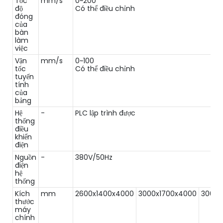
Tốc
mm/s
0~200
độ
Có thể điều chỉnh
đóng
của
bàn
làm
việc
Vận
mm/s
0~100
tốc
Có thể điều chỉnh
tuyến
tính
của
bảng
Hệ
-
PLC lập trình được
thống
điều
khiển
điện
Nguồn
-
380V/50Hz
điện
hệ
thống
Kích
mm
2600x1400x4000
3000x1700x4000
3000x
thước
máy
chính