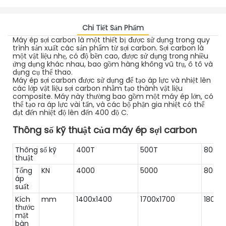
Chi Tiết Sản Phẩm
Máy ép sợi carbon là một thiết bị được sử dụng trong quy
trình sản xuất các sản phẩm từ sợi carbon. Sợi carbon là
một vật liệu nhẹ, có độ bền cao, được sử dụng trong nhiều
ứng dụng khác nhau, bao gồm hàng không vũ trụ, ô tô và
dụng cụ thể thao.
Máy ép sợi carbon được sử dụng để tạo áp lực và nhiệt lên
các lớp vật liệu sợi carbon nhằm tạo thành vật liệu
composite. Máy này thường bao gồm một máy ép lớn, có
thể tạo ra áp lực vài tấn, và các bộ phận gia nhiệt có thể
đạt đến nhiệt độ lên đến 400 độ C.
Thông số kỹ thuật của máy ép sợi carbon
Thông số kỹ
400T
500T
800T
thuật
Tổng
KN
4000
5000
8000
áp
suất
Kích
mm
1400x1400
1700x1700
1800x
thước
mặt
bàn