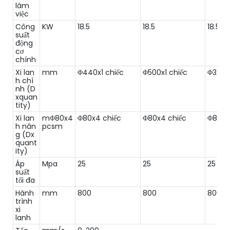
làm
việc
Công
KW
18.5
18.5
18.5
suất
động
cơ
chính
Xi lan
mm
Φ440x1 chiếc
Φ500x1 chiếc
Φ320x1
h chí
nh (D
xquan
tity)
Xi lan
mΦ80x4
Φ80x4 chiếc
Φ80x4 chiếc
Φ80x4
h nân
pcsm
g (Dx
quant
ity)
Áp
Mpa
25
25
25
suất
tối đa
Hành
mm
800
800
800
trình
xi
lanh