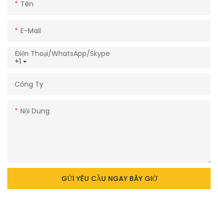
Tên
E-Mail
Điện Thoại/WhatsApp/Skype
+1
Công Ty
Nội Dung
GỬI YÊU CẦU NGAY BÂY GIỜ