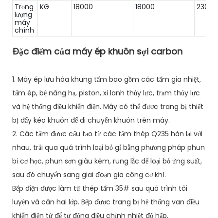
Trọng
KG
18000
18000
23000
lượng
máy
chính
Đặc điểm của máy ép khuôn sợi carbon
1. Máy ép lưu hóa khung tấm bao gồm các tấm gia nhiệt,
tấm ép, bệ nâng hạ, piston, xi lanh thủy lực, trạm thủy lực
và hệ thống điều khiển điện. Máy có thể được trang bị thiết
bị đẩy kéo khuôn để di chuyển khuôn trên máy.
2. Các tấm được cấu tạo từ các tấm thép Q235 hàn lại với
nhau, trải qua quá trình loại bỏ gỉ bằng phương pháp phun
bi cơ học, phun sơn giàu kẽm, rung lắc để loại bỏ ứng suất,
sau đó chuyển sang giai đoạn gia công cơ khí.
Bếp điện được làm từ thép tấm 35# sau quá trình tôi
luyện và cán hai lớp. Bếp được trang bị hệ thống van điều
khiển điện tử để tự động điều chỉnh nhiệt độ hấp.