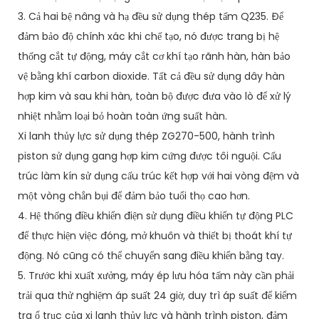
3. Cả hai bệ nâng và hạ đều sử dụng thép tấm Q235. Để
đảm bảo độ chính xác khi chế tạo, nó được trang bị hệ
thống cắt tự động, máy cắt cơ khí tạo rãnh hàn, hàn bảo
vệ bằng khí carbon dioxide. Tất cả đều sử dụng dây hàn
hợp kim và sau khi hàn, toàn bộ được đưa vào lò để xử lý
nhiệt nhằm loại bỏ hoàn toàn ứng suất hàn.
Xi lanh thủy lực sử dụng thép ZG270-500, hành trình
piston sử dụng gang hợp kim cứng được tôi nguội. Cấu
trúc làm kín sử dụng cấu trúc kết hợp với hai vòng đệm và
một vòng chắn bụi để đảm bảo tuổi thọ cao hơn.
4. Hệ thống điều khiển điện sử dụng điều khiển tự động PLC
để thực hiện việc đóng, mở khuôn và thiết bị thoát khí tự
động. Nó cũng có thể chuyển sang điều khiển bằng tay.
5. Trước khi xuất xưởng, máy ép lưu hóa tấm này cần phải
trải qua thử nghiệm áp suất 24 giờ, duy trì áp suất để kiểm
tra ổ trục của xi lanh thủy lực và hành trình piston, đảm