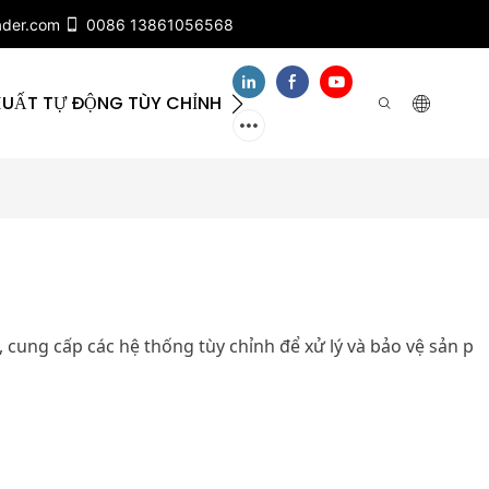
ader.com
0086 13861056568
XUẤT TỰ ĐỘNG TÙY CHỈNH
VỀ CHÚNG TÔI
LIÊ
 cung cấp các hệ thống tùy chỉnh để xử lý và bảo vệ sản p