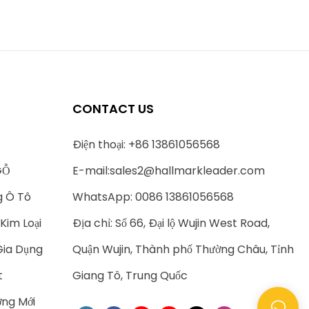
CONTACT US
Điện thoại: +86 13861056568
GỖ
E-mail:
sales2@hallmarkleader.com
g Ô Tô
WhatsApp: 0086 13861056568
Kim Loại
Địa chỉ: Số 66, Đại lộ Wujin West Road,
Gia Dụng
Quận Wujin, Thành phố Thường Châu, Tỉnh
t
Giang Tô, Trung Quốc
ng Mới