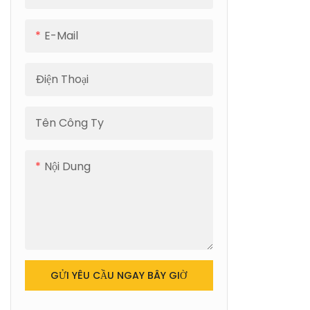
E-Mail
Điện Thoại
Tên Công Ty
Nội Dung
GỬI YÊU CẦU NGAY BÂY GIỜ