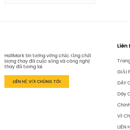
Liên
HallMark tin tưởng vững chắc rằng chất
Tran
lượng thay đổi cuộc sống và công nghệ
thay đổi tương lai.
GIẢI 
LIÊN HỆ VỚI CHÚNG TÔI
DÂY 
Dây C
Chỉn
Về Ch
LIÊN 