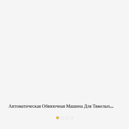
Автоматическая Обвязочная Машина Для Тяжелых
Условий Эксплуатации, Предназначенная Для
Металлических Алюминиевых Слитков, Рулонов И
Труб.