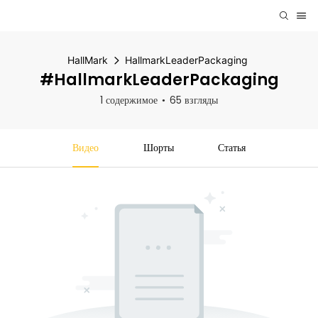
HallMark
HallmarkLeaderPackaging
#HallmarkLeaderPackaging
1 содержимое
65 взгляды
Видео
Шорты
Статья