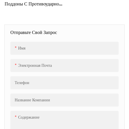
Поддоны С Противоударной
Конструкцией И
Герметичной Защитой От
Потери Свежести.
Отправьте Свой Запрос
Имя
Электронная Почта
Телефон
Название Компании
Содержание