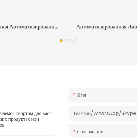
ная Автоматизированная
Автоматизированная Ли
ая Линия Для Обмотки,
Упаковке Напольных По
И Заклеивания Паллет.
Паллеты | Оборудование
Работы На Производстве
Напольных Покрытий
Непосредственно На Объ
Имя
аемся спортом для вас»
Телефон/WhatsApp/Skype
аших продуктах или
ов.
Содержание