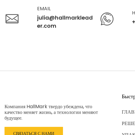
EMAIL
H
julia@hallmarklead
+
er.com
Быст
Компания HallMark твердо убеждена, что
ГЛАВ
качество меняет жизнь, а технологии меняют
будущее.
РЕШ
СВЯЗАТЬСЯ С НАМИ
УПА