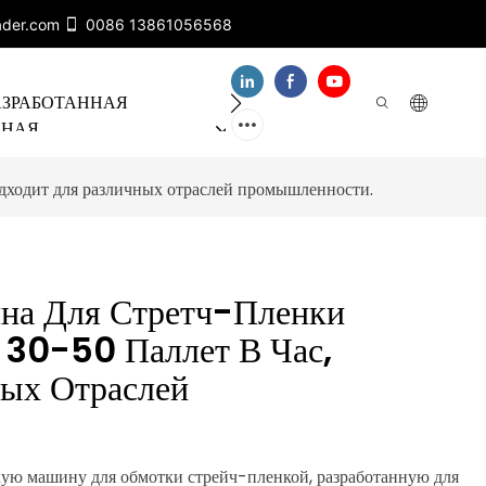
ader.com
0086 13861056568
АЗРАБОТАННАЯ
О НАС
БАНДА ХОЛБ
ННАЯ
Я ЛИНИЯ
одходит для различных отраслей промышленности.
на Для Стретч-Пленки
 30-50 Паллет В Час,
ных Отраслей
ую машину для обмотки стрейч-пленкой, разработанную для