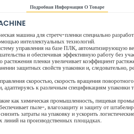
Подробная Информация О Товаре
ACHINE
ческая машина для стретч-пленки специально разрабо
помощью интеллектуальных технологий.
тему управления на базе ПЛК, автоматизирующую вес
шательства и обеспечивая эффективную работу без учас
го растяжения пленки увеличивает коэффициент растяж
анении защитных свойств упаковки и, следовательно, р
правления скоростью, скорость вращения поворотного 
ми, адаптируясь к различным спецификациям упаковки 
такие как химическая промышленность, пищевая промы
беспечивает пыле-, влагозащиту и защиту от штабелир
снизить затраты на упаковку и ускорить логистически
х линий на производственных площадках.