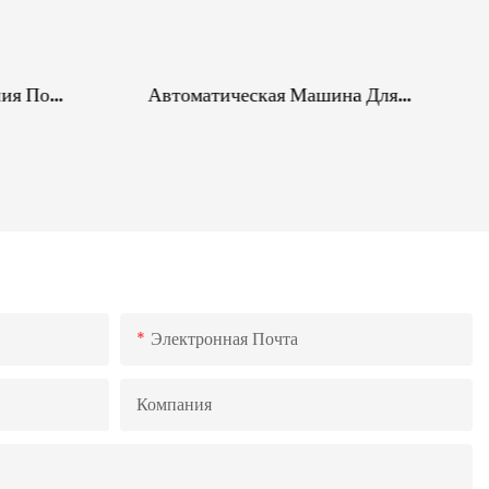
ния По
Автоматическая Машина Для
крытий В
Обвязки И Обмотки Паллет,
 Для
Оборудование Для Упаковки В
Конце Производственной Линии
Фанеры И Древесных Панелей.
екте
Электронная Почта
Компания