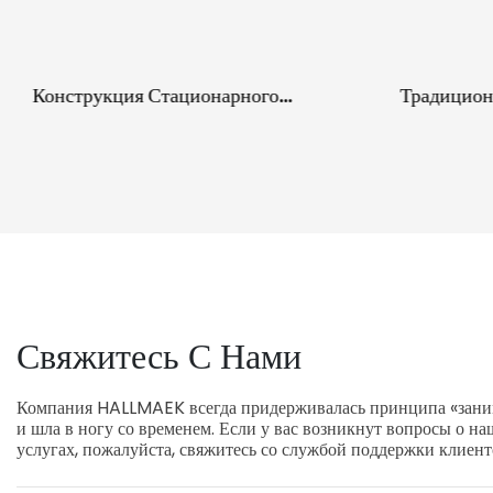
Конструкция Стационарного
Традицион
Грузоподъемного Устройства Для
Упаковочн
Обмотки Паллет С Качающимся
Покрытия 
Рычагом Для Промышленной
Упаковки
Свяжитесь С Нами
Компания HALLMAEK всегда придерживалась принципа «заним
и шла в ногу со временем. Если у вас возникнут вопросы о н
услугах, пожалуйста, свяжитесь со службой поддержки клиент