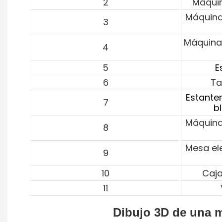
2
Máquin
Máquina
3
Máquina
4
5
E
6
Ta
Estante
7
b
Máquina
8
Mesa el
9
10
Caja
11
Dibujo 3D de una 