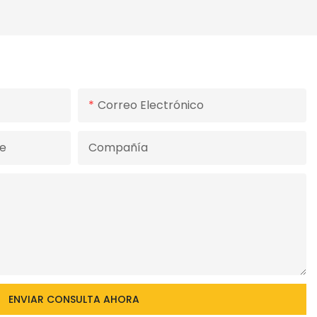
Preestiramiento De Película Al
250 %
Correo Electrónico
e
Compañía
ENVIAR CONSULTA AHORA