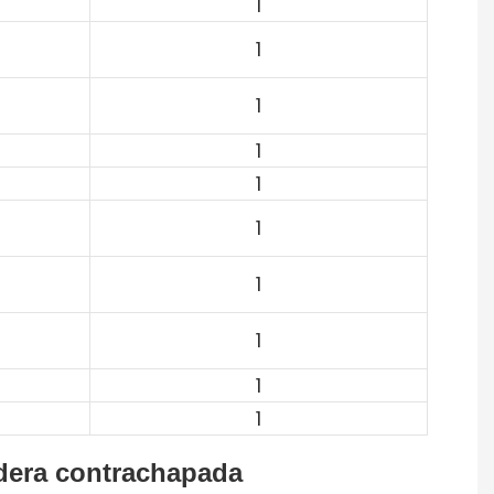
1
1
1
1
1
1
1
1
1
1
dera contrachapada