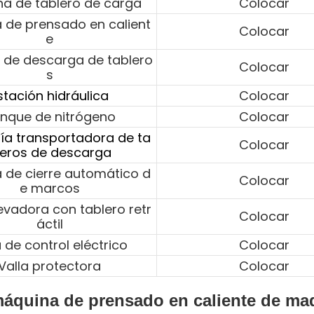
a de tablero de carga
Colocar
 de prensado en calient
Colocar
e
 de descarga de tablero
Colocar
s
stación hidráulica
Colocar
nque de nitrógeno
Colocar
ría transportadora de ta
Colocar
leros de descarga
 de cierre automático d
Colocar
e marcos
evadora con tablero retr
Colocar
áctil
 de control eléctrico
Colocar
Valla protectora
Colocar
máquina de prensado en caliente de ma