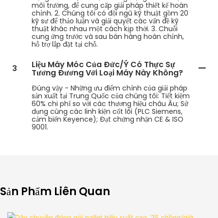
môi trường, để cung cấp giải pháp thiết kế hoàn
chỉnh. 2. Chúng tôi có đội ngũ kỹ thuật gồm 20
kỹ sư để thảo luận và giải quyết các vấn đề kỹ
thuật khác nhau một cách kịp thời. 3. Chuỗi
cung ứng trước và sau bán hàng hoàn chỉnh,
hỗ trợ lắp đặt tại chỗ.
Liệu Máy Móc Của Đức/Ý Có Thực Sự
3
Tương Đương Với Loại Máy Này Không?
Đúng vậy - Những ưu điểm chính của giải pháp
sản xuất tại Trung Quốc của chúng tôi: Tiết kiệm
60% chi phí so với các thương hiệu châu Âu; Sử
dụng cùng các linh kiện cốt lõi (PLC Siemens,
cảm biến Keyence); Đạt chứng nhận CE & ISO
9001.
Sản Phẩm Liên Quan