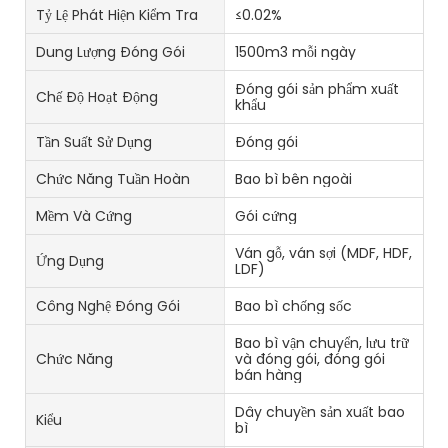
Tỷ Lệ Phát Hiện Kiểm Tra
≤0.02%
Dung Lượng Đóng Gói
1500m3 mỗi ngày
Đóng gói sản phẩm xuất
Chế Độ Hoạt Động
khẩu
Tần Suất Sử Dụng
Đóng gói
Chức Năng Tuần Hoàn
Bao bì bên ngoài
Mềm Và Cứng
Gói cứng
Ván gỗ, ván sợi (MDF, HDF,
Ứng Dụng
LDF)
Công Nghệ Đóng Gói
Bao bì chống sốc
Bao bì vận chuyển, lưu trữ
Chức Năng
và đóng gói, đóng gói
bán hàng
Dây chuyền sản xuất bao
Kiểu
bì