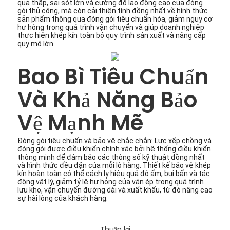
quả thấp, sai sót lớn và cường độ lao động cao của đóng
gói thủ công, mà còn cải thiện tính đồng nhất về hình thức
sản phẩm thông qua đóng gói tiêu chuẩn hóa, giảm nguy cơ
hư hỏng trong quá trình vận chuyển và giúp doanh nghiệp
thực hiện khép kín toàn bộ quy trình sản xuất và nâng cấp
quy mô lớn.
Bao Bì Tiêu Chuẩn
Và Khả Năng Bảo
Vệ Mạnh Mẽ
Đóng gói tiêu chuẩn và bảo vệ chắc chắn: Lực xếp chồng và
đóng gói được điều khiển chính xác bởi hệ thống điều khiển
thông minh để đảm bảo các thông số kỹ thuật đồng nhất
và hình thức đều đặn của mỗi lô hàng. Thiết kế bảo vệ khép
kín hoàn toàn có thể cách ly hiệu quả độ ẩm, bụi bẩn và tác
động vật lý, giảm tỷ lệ hư hỏng của ván ép trong quá trình
lưu kho, vận chuyển đường dài và xuất khẩu, từ đó nâng cao
sự hài lòng của khách hàng.
Thuận lợi