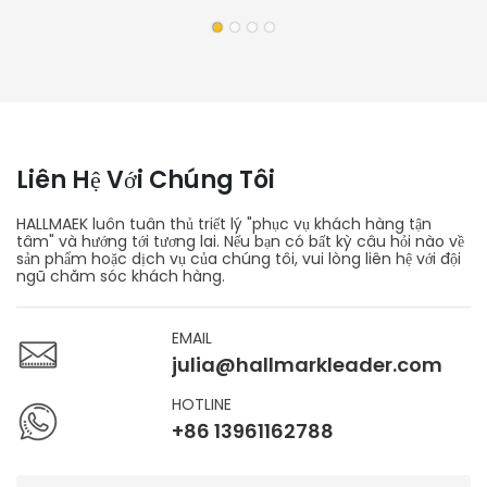
Chồng/giờ, Dùng Để Bảo Vệ Tấm Ván.
Liên Hệ Với Chúng Tôi
HALLMAEK luôn tuân thủ triết lý "phục vụ khách hàng tận
tâm" và hướng tới tương lai. Nếu bạn có bất kỳ câu hỏi nào về
sản phẩm hoặc dịch vụ của chúng tôi, vui lòng liên hệ với đội
ngũ chăm sóc khách hàng.
EMAIL
julia@hallmarkleader.com
HOTLINE
+86 13961162788