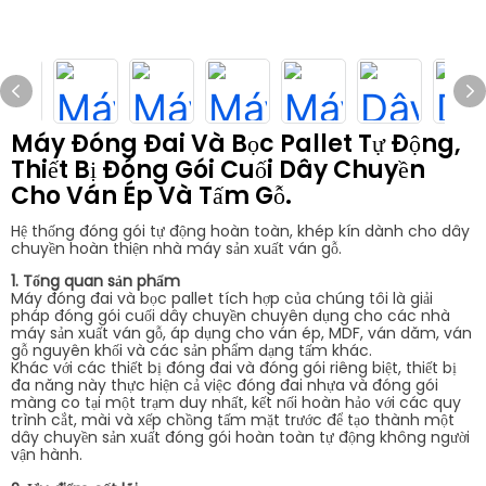
Máy Đóng Đai Và Bọc Pallet Tự Động,
Thiết Bị Đóng Gói Cuối Dây Chuyền
Cho Ván Ép Và Tấm Gỗ.
Hệ thống đóng gói tự động hoàn toàn, khép kín dành cho dây
chuyền hoàn thiện nhà máy sản xuất ván gỗ.
1. Tổng quan sản phẩm
Máy đóng đai và bọc pallet tích hợp của chúng tôi là giải
pháp đóng gói cuối dây chuyền chuyên dụng cho các nhà
máy sản xuất ván gỗ, áp dụng cho ván ép, MDF, ván dăm, ván
gỗ nguyên khối và các sản phẩm dạng tấm khác.
Khác với các thiết bị đóng đai và đóng gói riêng biệt, thiết bị
đa năng này thực hiện cả việc đóng đai nhựa và đóng gói
màng co tại một trạm duy nhất, kết nối hoàn hảo với các quy
trình cắt, mài và xếp chồng tấm mặt trước để tạo thành một
dây chuyền sản xuất đóng gói hoàn toàn tự động không người
vận hành.