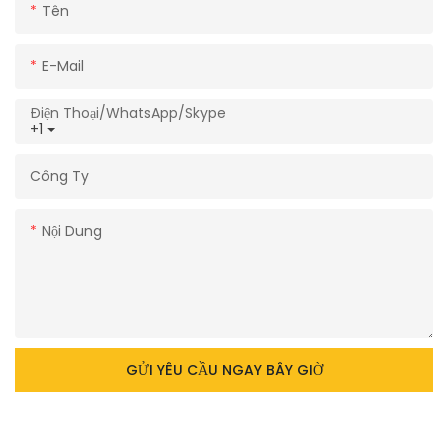
Tên
E-Mail
Điện Thoại/WhatsApp/Skype
+1
Công Ty
Nội Dung
GỬI YÊU CẦU NGAY BÂY GIỜ