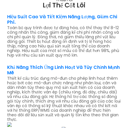
Lợi Thế Cốt Lõi
Hiệu Suất Cao Và Tiết Kiệm Năng Lượng, Giảm Chi
Phí.
Toàn bộ quy trình được tự động hóa, có thể thay thế 8-12
công nhân thủ công, giảm đáng kể chi phí nhân công và
chi phí quản lý. Đồng thời, nó giảm thiểu lãng phí vật liệu
đóng gói. Thiết bị hoạt động ổn định với tỷ lệ hỏng hóc
thấp, nâng cao hiệu quả sản xuất tổng thể của doanh
nghiệp. Hiệu suất của một số mẫu có thể đạt hơn 98%, phù
hợp với nhu cầu sản xuất quy mô lớn.
Khả Năng Thích Ứng Linh Hoạt Và Tùy Chỉnh Mạnh
Mẽ
Thiết kế cấu trúc dạng mô-đun cho phép linh hoạt thêm
hoặc bớt các mô-đun chức năng như phân loại, cân và
dán nhãn tùy theo quy mô sản xuất hiện có của doanh
nghiệp, kích thước ván ép (chiều rộng, độ dày, chiều dài)
và nhu cầu đóng gói. Hệ thống hỗ trợ các thông số đóng
gói tùy chỉnh, thích ứng với nhu cầu đóng gói của các loại
ván ép có thông số kỹ thuật khác nhau và có thể kết nối
với hệ thống ERP/WMS của doanh nghiệp để thực hiện
theo dõi dữ liệu sản xuất và quản lý tồn kho theo thời gian
thực.