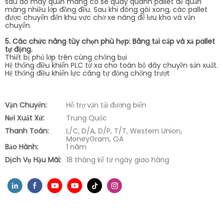
sau đó máy quấn màng co sẽ quay quanh pallet để quấn
màng nhiều lớp đồng đều. Sau khi đóng gói xong, các pallet
được chuyển đến khu vực chờ xe nâng để lưu kho và vận
chuyển.
5. Các chức năng tùy chọn phù hợp: Băng tải cấp và xả pallet
tự động.
Thiết bị phủ lớp trên cùng chống bụi
Hệ thống điều khiển PLC từ xa cho toàn bộ dây chuyền sản xuất.
Hệ thống điều khiển lực căng tự động chống trượt
Vận Chuyển:
Hỗ trợ vận tải đường biển
Nơi Xuất Xứ:
Trung Quốc
Thanh Toán:
L/C, D/A, D/P, T/T, Western Union,
MoneyGram, OA
Bảo Hành:
1 năm
Dịch Vụ Hậu Mãi:
18 tháng kể từ ngày giao hàng