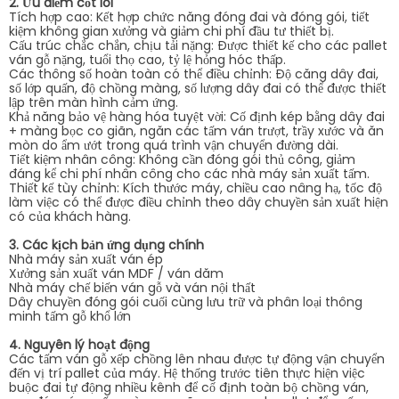
2. Ưu điểm cốt lõi
Tích hợp cao: Kết hợp chức năng đóng đai và đóng gói, tiết
kiệm không gian xưởng và giảm chi phí đầu tư thiết bị.
Cấu trúc chắc chắn, chịu tải nặng: Được thiết kế cho các pallet
ván gỗ nặng, tuổi thọ cao, tỷ lệ hỏng hóc thấp.
Các thông số hoàn toàn có thể điều chỉnh: Độ căng dây đai,
số lớp quấn, độ chồng màng, số lượng dây đai có thể được thiết
lập trên màn hình cảm ứng.
Khả năng bảo vệ hàng hóa tuyệt vời: Cố định kép bằng dây đai
+ màng bọc co giãn, ngăn các tấm ván trượt, trầy xước và ăn
mòn do ẩm ướt trong quá trình vận chuyển đường dài.
Tiết kiệm nhân công: Không cần đóng gói thủ công, giảm
đáng kể chi phí nhân công cho các nhà máy sản xuất tấm.
Thiết kế tùy chỉnh: Kích thước máy, chiều cao nâng hạ, tốc độ
làm việc có thể được điều chỉnh theo dây chuyền sản xuất hiện
có của khách hàng.
3. Các kịch bản ứng dụng chính
Nhà máy sản xuất ván ép
Xưởng sản xuất ván MDF / ván dăm
Nhà máy chế biến ván gỗ và ván nội thất
Dây chuyền đóng gói cuối cùng lưu trữ và phân loại thông
minh tấm gỗ khổ lớn
4. Nguyên lý hoạt động
Các tấm ván gỗ xếp chồng lên nhau được tự động vận chuyển
đến vị trí pallet của máy. Hệ thống trước tiên thực hiện việc
buộc đai tự động nhiều kênh để cố định toàn bộ chồng ván,