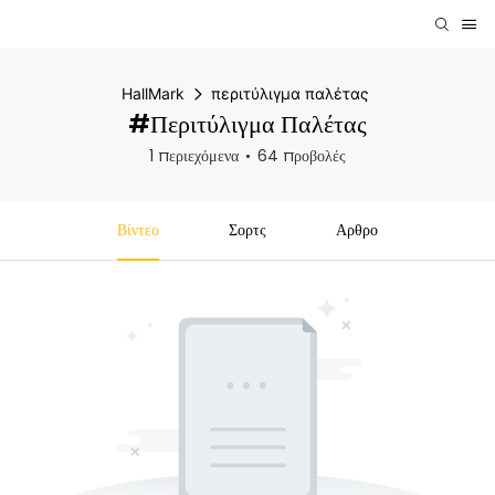
HallMark
περιτύλιγμα παλέτας
#περιτύλιγμα Παλέτας
1 περιεχόμενα
64 προβολές
Βίντεο
Σορτς
Αρθρο