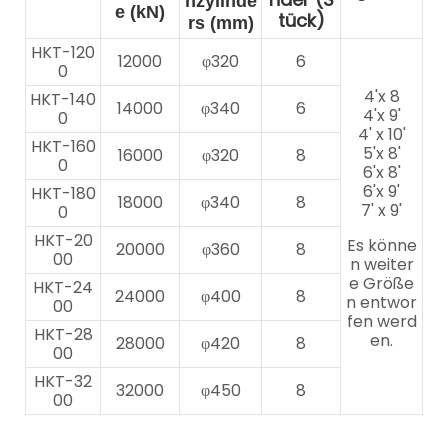
nzylinde
e (kN)
tück)
rs (mm)
HKT-120
12000
φ320
6
0
4'x 8
HKT-140
14000
φ340
6
4'x 9'
0
4' x 10'
HKT-160
5'x 8'
16000
φ320
8
0
6'x 8'
6'x 9'
HKT-180
18000
φ340
8
7' x 9'
0
HKT-20
Es könne
20000
φ360
8
00
n weiter
e Größe
HKT-24
24000
φ400
8
n entwor
00
fen werd
HKT-28
en.
28000
φ420
8
00
HKT-32
32000
φ450
8
00