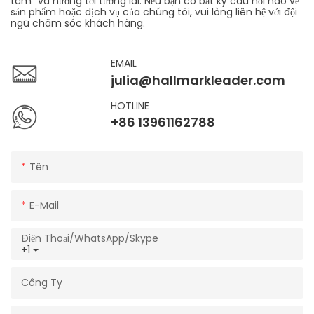
tâm" và hướng tới tương lai. Nếu bạn có bất kỳ câu hỏi nào về
sản phẩm hoặc dịch vụ của chúng tôi, vui lòng liên hệ với đội
ngũ chăm sóc khách hàng.
EMAIL
julia@hallmarkleader.com
HOTLINE
+86 13961162788
Tên
E-Mail
Điện Thoại/WhatsApp/Skype
+1
Công Ty