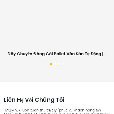
Dây Chuyền Đóng Gói Pallet Ván Sàn Tự Động |
Thiết Bị Làm Việc Tại Chỗ Cho Nhà Máy Sản Xuất
Ván Sàn
Liên Hệ Với Chúng Tôi
HALLMAEK luôn tuân thủ triết lý "phục vụ khách hàng tận