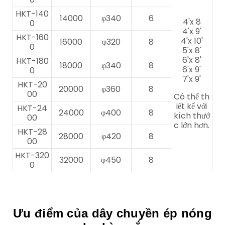
HKT-140
14000
φ340
6
4'x 8
0
4'x 9'
HKT-160
4'x 10'
16000
φ320
8
0
5'x 8'
6'x 8'
HKT-180
18000
φ340
8
6'x 9'
0
7'x 9'
HKT-20
20000
φ360
8
00
Có thể th
iết kế với
HKT-24
24000
φ400
8
kích thướ
00
c lớn hơn.
HKT-28
28000
φ420
8
00
HKT-320
32000
φ450
8
0
Ưu điểm của dây chuyền ép nóng