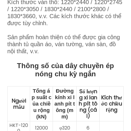
Kích thước ván thô: 1220*2440 / 1220*2745
/ 1220*3050 / 1830*2440 / 2100*2800 /
1830*3660, v.v. Các kích thước khác có thể
được tùy chỉnh.
Sản phẩm hoàn thiện có thể được gia công
thành tủ quần áo, ván tường, ván sàn, đồ
nội thất, v.v.
Thông số của dây chuyền ép
nóng chu kỳ ngắn
Số lượn
Tổng á
Đường
g xi lan
Kích thư
p suất c
kính xi l
Người
h pít tô
ớc chiều
ủa chiề
anh pít t
mẫu
ng (cá
rộng
u rộng
ông (m
i)
(kN)
m)
HKT-120
12000
φ320
6
0