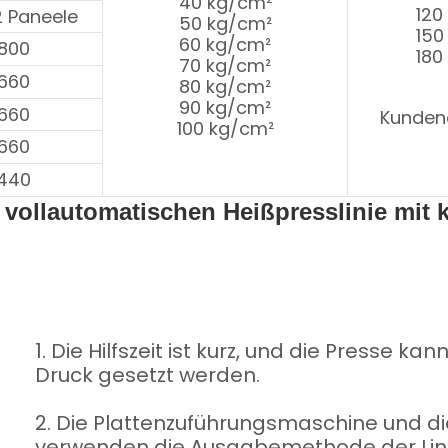
40 kg/cm²
120
2 Paneele
50 kg/cm²
150
60 kg/cm²
2800
180
70 kg/cm²
3660
80 kg/cm²
90 kg/cm²
3660
Kunden
100 kg/cm²
3660
2440
 vollautomatischen Heißpresslinie mit 
1. Die Hilfszeit ist kurz, und die Presse k
Druck gesetzt werden.
2. Die Plattenzuführungsmaschine und d
verwenden die Ausgabemethode der Lin