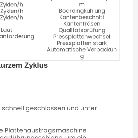
m
 Zyklen/h
Boardingkühlung
 Zyklen/h
Kantenbeschnitt
 Zyklen/h
Kantenfräsen
Laut
Qualitätsprüfung
anforderung
Pressplattenwechsel
Pressplatten stark
Automatische Verpackun
g
kurzem Zyklus
ann schnell geschlossen und unter
ie Plattenaustragsmaschine
earführungsschiene, um ein