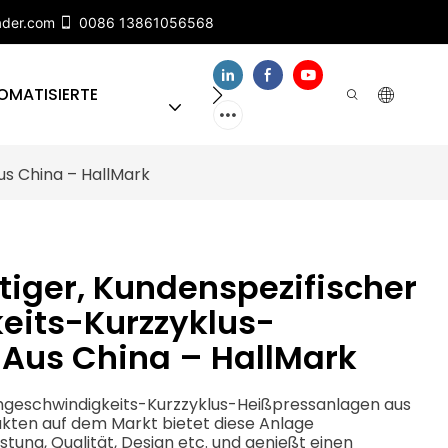
ader.com
0086 13861056568
OMATISIERTE
ÜBER UNS
KONTAKTIEREN
us China – HallMark
tiger, Kundenspezifischer
eits-Kurzzyklus-
Aus China – HallMark
hgeschwindigkeits-Kurzzyklus-Heißpressanlagen aus
ukten auf dem Markt bietet diese Anlage
istung, Qualität, Design etc. und genießt einen