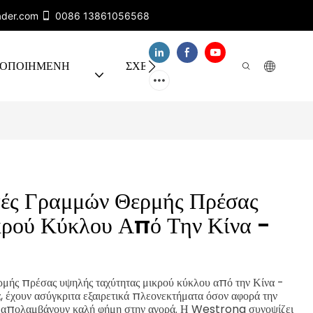
ader.com
0086 13861056568
ΤΟΠΟΙΗΜΈΝΗ
ΣΧΕΤΙΚΑ ΜΕ ΕΜΑΣ
ΕΠΙΚΟΙΝ
τές Γραμμών Θερμής Πρέσας
ρού Κύκλου Από Την Κίνα -
ής πρέσας υψηλής ταχύτητας μικρού κύκλου από την Κίνα -
, έχουν ασύγκριτα εξαιρετικά πλεονεκτήματα όσον αφορά την
και απολαμβάνουν καλή φήμη στην αγορά. Η Westrong συνοψίζει