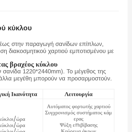
ού κύκλου
ρέως στην παραγωγή σανίδων επίπλων,
ηση διακοσμητικού χαρτιού εμποτισμένου με
ας βραχέος κύκλου
ν σανίδα 1220*2440mm). Το μέγεθος της
, άλλα μεγέθη μπορούν να προσαρμοστούν.
ική Ικανότητα
Λειτουργία
Αυτόματος φορτωτής χαρτιού
Συγχρονισμός συστήματος κάμ
ερας
κύκλοι/ώρα
Ψύξη επιβίβασης
κύκλοι/ώρα
Κούρεμα άκρων
κύκλοι/ώρα