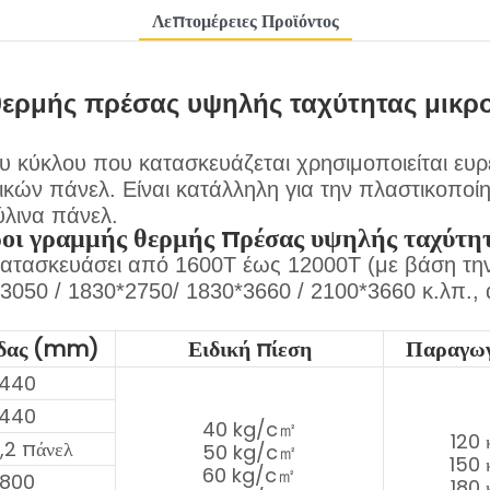
Λεπτομέρειες Προϊόντος
ερμής πρέσας υψηλής ταχύτητας μικρ
 κύκλου που κατασκευάζεται χρησιμοποιείται ευ
κών πάνελ. Είναι κατάλληλη για την πλαστικοποί
ύλινα πάνελ.
ροι γραμμής θερμής πρέσας υψηλής ταχύτητ
κατασκευάσει από 1600T έως 12000T (με βάση τη
*3050 / 1830*2750/ 1830*3660 / 2100*3660 κ.λπ.
ίδας (mm)
Ειδική πίεση
Παραγωγ
2440
2440
40 kg/c㎡
120 
,2 πάνελ
50 kg/c㎡
150 
60 kg/c㎡
2800
180 