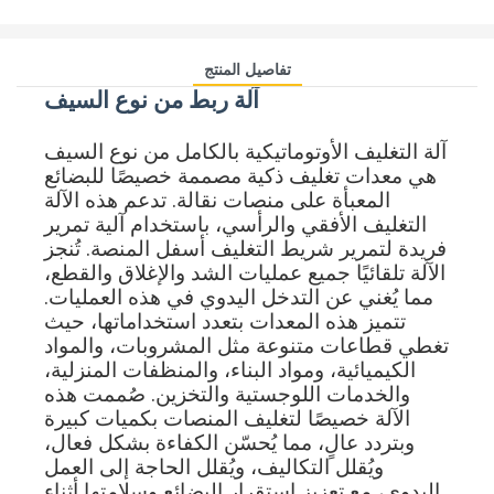
تفاصيل المنتج
آلة ربط من نوع السيف
آلة التغليف الأوتوماتيكية بالكامل من نوع السيف
هي معدات تغليف ذكية مصممة خصيصًا للبضائع
المعبأة على منصات نقالة. تدعم هذه الآلة
التغليف الأفقي والرأسي، باستخدام آلية تمرير
فريدة لتمرير شريط التغليف أسفل المنصة. تُنجز
الآلة تلقائيًا جميع عمليات الشد والإغلاق والقطع،
مما يُغني عن التدخل اليدوي في هذه العمليات.
تتميز هذه المعدات بتعدد استخداماتها، حيث
تغطي قطاعات متنوعة مثل المشروبات، والمواد
الكيميائية، ومواد البناء، والمنظفات المنزلية،
والخدمات اللوجستية والتخزين. صُممت هذه
الآلة خصيصًا لتغليف المنصات بكميات كبيرة
وبتردد عالٍ، مما يُحسّن الكفاءة بشكل فعال،
ويُقلل التكاليف، ويُقلل الحاجة إلى العمل
اليدوي، مع تعزيز استقرار البضائع وسلامتها أثناء