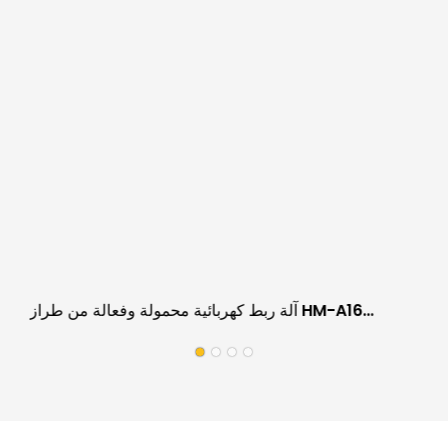
آلة ربط كهربائية محمولة وفعالة من طراز HM-A16
لمستودعات الخدمات اللوجستية