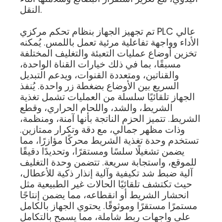
النقل.
تم تجهيز الجهاز بنظام تحكم مركزي PLC عالي
الأداء وواجهة تفاعلية مرئية تعمل باللمس. يُمكنه
تخزين أوضاع عمليات التعبئة والتغليف المختلفة
مسبقًا، بما في ذلك خيارات القناة الواحدة،
والقناتين، ومتعددة القنوات، ويدعم التبديل
السريع بين الأوضاع بضغطة زر واحدة. يُنفذ
الجهاز تلقائيًا سلسلة من العمليات تشمل تغذية
الشريط، والشد، واللحام الحراري، وقطع
الشريط. تتميز الحزم الناتجة بأنها آمنة، ومنظمة،
وذات مظهر جمالي، مع دقة وتكرار ممتازين.
تستخدم وحدة تغذية الشريط محركًا مؤازرًا، مما
يضمن تشغيلًا سلسًا ومستقرًا، وتحديدًا دقيقًا
للموقع، واستجابة سريعة. تتضمن وحدة التغليف
آلية ضبط شد تكيفية وآلية إنذار ذكية للأعطال،
حيث تكتشف تلقائيًا الحالات غير الطبيعية مثل
انحشار الشريط أو انقطاعه، مما يضمن إنتاجًا
مستمرًا مستقرًا وموثوقًا. يحتوي الجهاز بالكامل
على واجهات ربط شاملة، مما يسمح بالتكامل