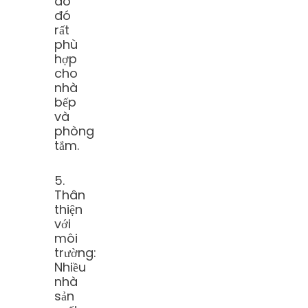
do
đó
rất
phù
hợp
cho
nhà
bếp
và
phòng
tắm.
5.
Thân
thiện
với
môi
trường:
Nhiều
nhà
sản