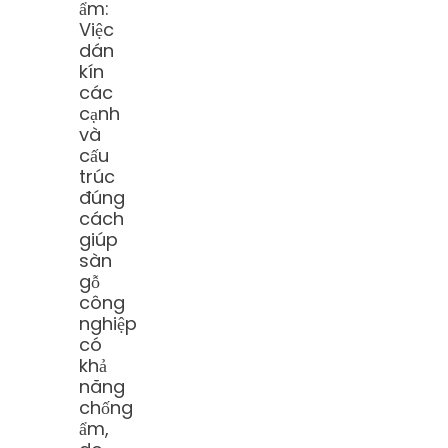
ẩm:
Việc
dán
kín
các
cạnh
và
cấu
trúc
đúng
cách
giúp
sàn
gỗ
công
nghiệp
có
khả
năng
chống
ẩm,