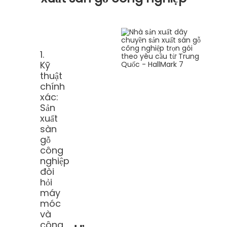
1.
Kỹ
thuật
chính
xác:
Sản
xuất
sàn
gỗ
công
nghiệp
đòi
hỏi
máy
móc
và
công