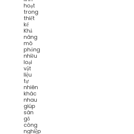
hoạt
trong
thiết
kế
Khả
năng
mô
phỏng
nhiều
loại
vật
liệu
tự
nhiên
khác
nhau
giúp
sàn
gỗ
công
nghiệp