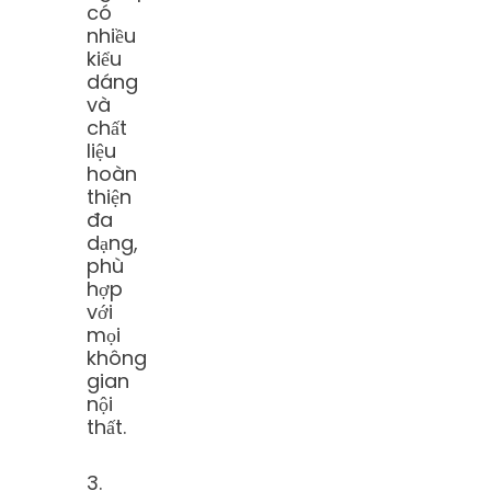
có
nhiều
kiểu
dáng
và
chất
liệu
hoàn
thiện
đa
dạng,
phù
hợp
với
mọi
không
gian
nội
thất.
3.