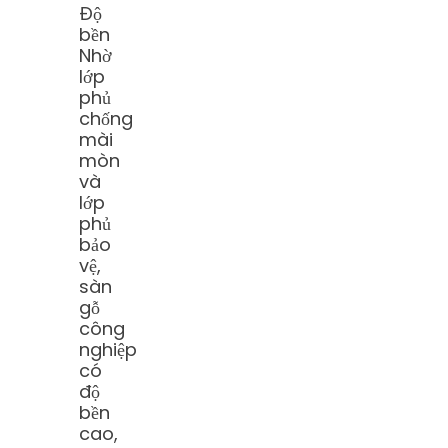
Độ
bền
Nhờ
lớp
phủ
chống
mài
mòn
và
lớp
phủ
bảo
vệ,
sàn
gỗ
công
nghiệp
có
độ
bền
cao,