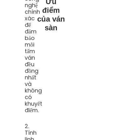
Ưu
nghệ
điểm
chính
xác
của ván
để
sàn
đảm
bảo
mỗi
tấm
ván
đều
đồng
nhất
và
không
có
khuyết
điểm.
2.
Tính
linh