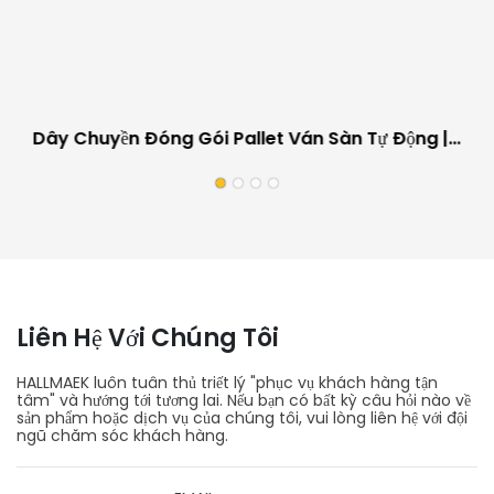
Dây Chuyền Đóng Gói Pallet Ván Sàn Tự Động |
Thiết Bị Làm Việc Tại Chỗ Cho Nhà Máy Sản Xuất
Ván Sàn
Liên Hệ Với Chúng Tôi
HALLMAEK luôn tuân thủ triết lý "phục vụ khách hàng tận
tâm" và hướng tới tương lai. Nếu bạn có bất kỳ câu hỏi nào về
sản phẩm hoặc dịch vụ của chúng tôi, vui lòng liên hệ với đội
ngũ chăm sóc khách hàng.