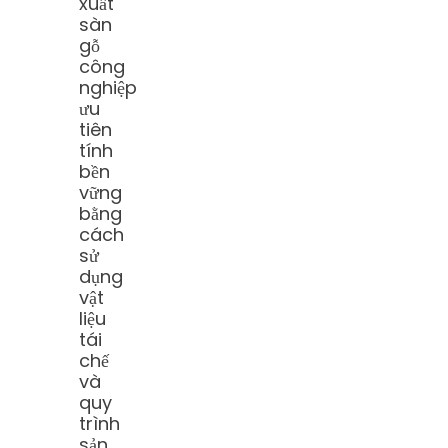
xuất
sàn
gỗ
công
nghiệp
ưu
tiên
tính
bền
vững
bằng
cách
sử
dụng
vật
liệu
tái
chế
và
quy
trình
sản