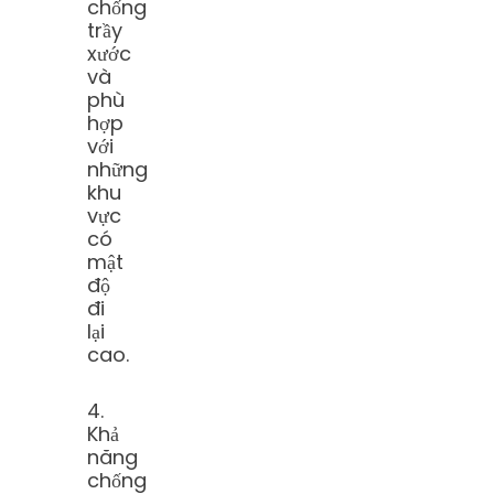
chống
trầy
xước
và
phù
hợp
với
những
khu
vực
có
mật
độ
đi
lại
cao.
4.
Khả
năng
chống