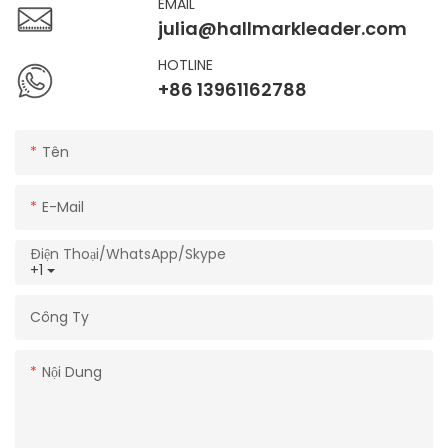
EMAIL
julia@hallmarkleader.com
HOTLINE
+86 13961162788
Tên
E-Mail
Điện Thoại/WhatsApp/Skype
+1
Công Ty
Nội Dung