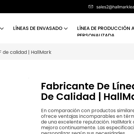
sales2@hallmarkle
LÍNEAS DE ENVASADO
LÍNEA DE PRODUCCIÓN
PERSONALIZADA
 de calidad | HallMark
Fabricante De Lín
De Calidad | HallM
En comparación con productos similare
ofrece ventajas incomparables en términ
de una excelente reputación. HallMark a
mejora continuamente. Las especificac
personalizar según sus necesidades.