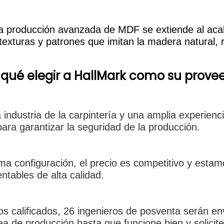
La producción avanzada de MDF se extiende al aca
r texturas y patrones que imitan la madera natural, 
 qué elegir a HallMark como su prove
industria de la carpintería y una amplia experienc
ra garantizar la seguridad de la producción.
sma configuración, el precio es competitivo y esta
ntables de alta calidad.
 calificados, 26 ingenieros de posventa serán envi
nea de producción hasta que funcione bien y solicit