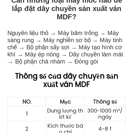
Cần những loại máy móc nào để
lắp đặt dây chuyền sản xuất ván
MDF?
Nguyên liệu thô → Máy băm trống → Máy
sàng rung → Máy nghiền sơ bộ
→ Máy tinh
chế → Bộ phận sấy sợi → Máy tạo hình cơ
khí → Máy ép nóng → Dây chuyền làm mát
→ Bộ phận chà nhám → Đóng gói
Thông số của dây chuyền sản
xuất ván MDF
NO.
Mục
Thông số
Dung lượng th
300-1000 m³/
1
iết kế
ngày
Kích thước bá
2
4-8 f
o chí