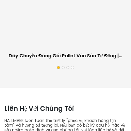
Dây Chuyền Đóng Gói Pallet Ván Sàn Tự Động |
Thiết Bị Làm Việc Tại Chỗ Cho Nhà Máy Sản Xuất
Ván Sàn
Liên Hệ Với Chúng Tôi
HALLMAEK luôn tuân thủ triết lý "phục vụ khách hàng tận
tâm" và hướng tới tương lai. Nếu bạn có bất kỳ câu hỏi nào về
sản phẩm hoặc dịch vụ của chúng tôi, vui lòng liên hệ với đội