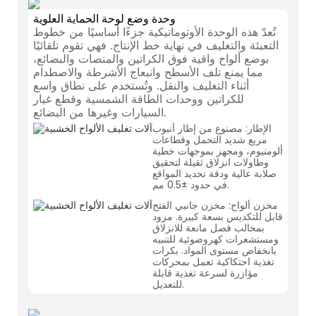
وحدة وضع لوحة الحماية العلوية
تُعدّ هذه الوحدة الأوتوماتيكية جزءًا أساسيًا من خطوط
التعبئة والتغليف في نهاية خط الإنتاج. فهي تقوم تلقائيًا
بوضع ألواح واقية فوق الكراتين والمنصات والبضائع،
مما يمنع تلف الأسطح وانبعاج الأشرطة والاصطدام
أثناء التغليف والنقل. وتُستخدم على نطاق واسع
للكراتين ووحدات الطاقة الشمسية وقطع غيار
السيارات وغيرها من البضائع.
الإطار: مصنوع من إطار أنبوب
مربع شديد التحمل وقطاعات
ألومنيوم، ومجهز بموجهات خطية
وطاولات انزلاق ثقيلة لتحقيق
صلابة عالية ودقة تحديد المواقع
في حدود ±0.5 مم.
مخزن ألواح: مخزن جانبي الفتح
قابل للتكديس بسعة كبيرة. مزود
بمخالب فصل مانعة للانزلاق
ومستشعرات كهروضوئية للتنبيه
بانخفاض مستوى المواد. بكرات
تغذية احتكاكية تعمل بمحركات
مؤازرة لسرعة تغذية قابلة
للتعديل.