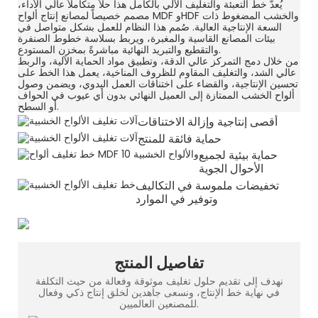
يُعدّ خط التعبئة والتغليف الآلي بالكامل هذا حلاً متكاملاً عالي الأداء،
مصمم خصيصاً لمصانع إنتاج ألواح MDF وHDF والخشب المضغوط ذات
السعة الإنتاجية العالية. صُمم هذا النظام للعمل بشكل متواصل في
بيئات المصانع القاسية والمغبرة، ويربط بسلاسة خطوط الصنفرة
والتقطيع والتبريد النهائية مباشرةً بمخزن المستودع.
من خلال دمج التمركز عالي الدقة، وتطبيق مواد الحماية الآلية، والربط
عالي الشد، والتغليف المقاوم للظروف المناخية، يعمل هذا الخط على
تحسين الإنتاجية، والقضاء على اختناقات العمل اليدوي، ويضمن وصول
ألواح الخشب الممتازة إلى العميل النهائي بدون أي عيوب في الحواف
أو السطح.
أقصى إنتاجية وإزالة الاختناقات
حماية فائقة للمنتج
حماية بيئية لجميع
الأحوال الجوية
تخفيضات ملموسة في التكاليف
وتوفير في الموارد
تفاصيل المنتج
نهدف إلى تقديم حلول تغليف موثوقة وفعالة من حيث التكلفة
في نهاية خط الإنتاج، ونسعى جاهدين لخلق إنتاج ذكي وفعال
للمصنعين العالميين.