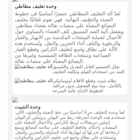
وحدة تغليف مطاطي
تُعدّ آلة التغليف المطاطي عنصرًا أساسيًا في خطوط
التعبئة والتغليف النهائية. فهي تقوم تلقائيًا بتغليف
البضائع المعبأة على منصات نقالة بغشاء مطاطي.
وبفضل آلية الشد المسبق، يُلف الغشاء بالتساوي حول
الأحمال لحماية المنتجات المكدسة من الانهيار والغبار
والرطوبة والتلف أثناء التخزين والنقل. وتُستخدم هذه
الآلة على نطاق واسع لتغليف الكراتين وقطع الغيار
الصناعية ومنتجات الطاقة الشمسية وغيرها من
البضائع المعبأة على منصات نقالة.
يقلل التصميم القابل للتعديل والمُسبق
الشد من استخدام الفيلم وتكلفة التغليف.
نظام تثبيت وقطع الأفلام أوتوماتيكي
بالكامل، مما يتيح التشغيل بدون مراقبة
لخطوط الإنتاج عالية السرعة.
وحدة التثبيت
تُعدّ وحدة التغليف جزءًا أساسيًا من خط التعبئة والتغليف الآلي.
تستخدم هذه الوحدة أشرطة ربط من البولي بروبيلين أو البولي
إيثيلين تيريفثالات لربط الكراتين والأحمال المعبأة على
المنصات بإحكام. يحافظ التغليف على سلامة البضائع ويمنع
ارتخاءها أو تحركها أو انهيارها أثناء المناولة والتخزين والنقل.
ويُستخدم على نطاق واسع في تغليف الكراتين والمكونات