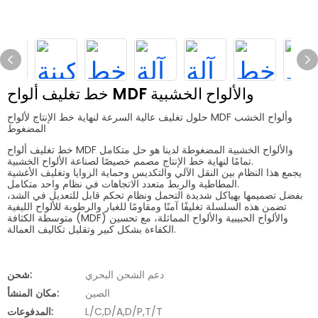
خط تغليف ألواح MDF والألواح الخشبية
حلول تغليف عالية السرعة لنهاية خط الإنتاج لألواح MDF وألواح الخشب
المضغوط
خط تغليف ألواح MDF والألواح الخشبية المضغوطة لدينا هو حل متكامل
تمامًا لنهاية خط الإنتاج مصمم خصيصًا لصناعة الألواح الخشبية.
يجمع هذا النظام بين النقل الآلي والتكديس وحماية الزوايا وتغليف الأغشية
المطاطية والربط متعدد الاتجاهات في نظام واحد متكامل.
بفضل تصميمها بهياكل شديدة التحمل ونظام تحكم قابل للتعديل في الشد،
تضمن هذه السلسلة تغليفًا آمنًا ومقاومًا للغبار والرطوبة للألواح الليفية
متوسطة الكثافة (MDF) والألواح الحبيبية والألواح المماثلة، مع تحسين
الكفاءة بشكل كبير وتقليل تكاليف العمالة.
دعم الشحن البحري
شحن:
الصين
مكان المنشأ:
L/C,D/A,D/P,T/T
المدفوعات: