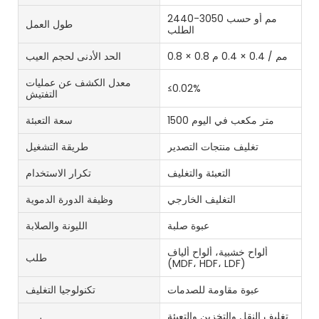
2440-3050 مم أو حسب
طول العمل
الطلب
0.8 × 0.8 مم / 0.4 × 0.4 م
الحد الأدنى لحجم العيب
معدل الكشف عن عمليات
≤0.02%
التفتيش
1500 متر مكعب في اليوم
سعة التعبئة
تغليف منتجات التصدير
طريقة التشغيل
التعبئة والتغليف
تكرار الاستخدام
التغليف الخارجي
وظيفة الدورة الدموية
عبوة صلبة
الليونة والصلابة
ألواح خشبية، ألواح ألياف
طلب
(MDF، HDF، LDF)
عبوة مقاومة للصدمات
تكنولوجيا التغليف
تغليف النقل والتخزين والتعبئة