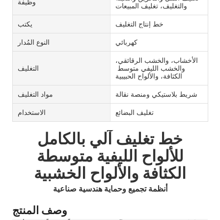
وظيفة
والتغليف، تغليف المبيعات
خط إنتاج التغليف
يكتب
كهربائي
النوع المُدار
الأخشاب، والخشب الرقائقي،
والخشب الليفي متوسط ​​
التغليف
الكثافة، والألواح الحبيبية
شريط بلاستيكي ومنصة نقالة
مواد التغليف
تغليف البضائع
الاستخدام
خط تغليف آلي بالكامل
للألواح الليفية متوسطة
الكثافة والألواح الخشبية
أنظمة تجميع وحماية هندسية صناعية
وصف المنتج