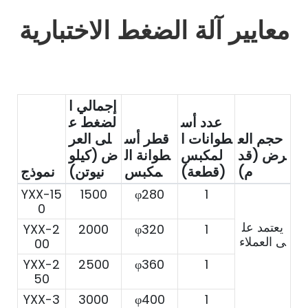
معايير آلة الضغط الاختبارية
إجمالي ا
عدد أس
لضغط ع
حجم الع
طوانات ا
قطر أس
لى العر
رض (قد
لمكبس
طوانة ال
ض (كيلو
م)
(قطعة)
مكبس
نيوتن)
نموذج
YXX-15
1500
φ280
1
0
يعتمد عل
YXX-2
2000
φ320
1
ى العملاء
00
YXX-2
2500
φ360
1
50
YXX-3
3000
φ400
1