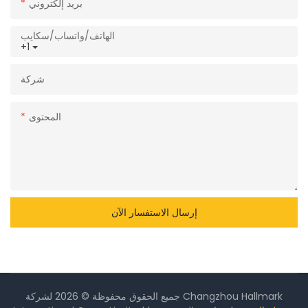
بريد إلكتروني
الهاتف/واتساب/سكايب
+1
شركة
المحتوى
إرسال الاستفسار الآن
جميع الحقوق محفوظة © 2026 لشركة Changzhou Hallmark